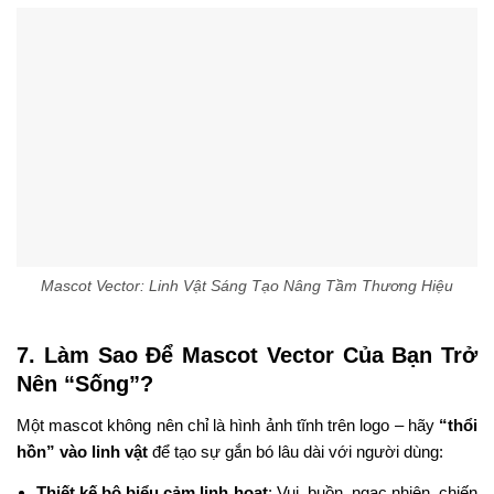
Mascot Vector: Linh Vật Sáng Tạo Nâng Tầm Thương Hiệu
7. Làm Sao Để Mascot Vector Của Bạn Trở
Nên “Sống”?
Một mascot không nên chỉ là hình ảnh tĩnh trên logo – hãy
“thổi
hồn” vào linh vật
để tạo sự gắn bó lâu dài với người dùng:
Thiết kế bộ biểu cảm linh hoạt
: Vui, buồn, ngạc nhiên, chiến