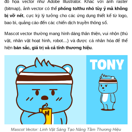
đồ họa vector như Adobe Illustrator. Khác với ảnh raster
(bitmap), ảnh vector có thể
phóng to/thu nhỏ tùy ý mà không
bị vỡ nét
, cực kỳ lý tưởng cho các ứng dụng thiết kế từ logo,
bao bì, quảng cáo đến các chiến dịch truyền thông số.
Mascot vector thường mang hình dáng thân thiện, vui nhộn (thú
vật, nhân vật hoạt hình, robot…) và được cá nhân hóa để thể
hiện
bản sắc, giá trị và cá tính thương hiệu
.
Mascot Vector: Linh Vật Sáng Tạo Nâng Tầm Thương Hiệu