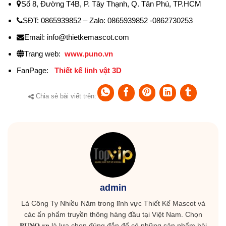
Số 8, Đường T4B, P. Tây Thạnh, Q. Tân Phú, TP.HCM
SĐT: 0865939852 – Zalo: 0865939852 -0862730253
Email: info@thietkemascot.com
Trang web:
www.puno.vn
FanPage:
Thiết kế linh vật 3D
Chia sẻ bài viết trên:
admin
Là Công Ty Nhiều Năm trong lĩnh vực Thiết Kế Mascot và
các ấn phẩm truyền thông hàng đầu tại Việt Nam. Chọn
𝐏𝐔𝐍𝐎.𝐯𝐧 là lựa chọn đúng đắn để có những sản phẩm hài