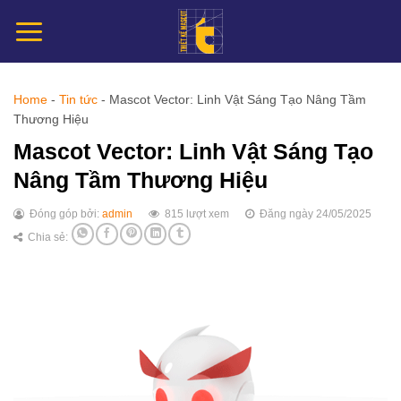
Chuyển
đến
nội
dung
Home
-
Tin tức
-
Mascot Vector: Linh Vật Sáng Tạo Nâng Tầm
Thương Hiệu
Mascot Vector: Linh Vật Sáng Tạo
Nâng Tầm Thương Hiệu
Đóng góp bởi:
admin
815 lượt xem
Đăng ngày 24/05/2025
Chia sẻ: