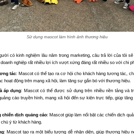
Sử dụng mascot làm hình ảnh thương hiệu
ười có kinh nghiệm lâu năm trong marketing, câu trả lời của tôi sẽ
anh nghiệp rất nhiều lợi ích vượt xứng đáng rất nhiều so với chi ph
ơng tác
: Mascot có thể tạo ra cơ hội cho khách hàng tương tác, c
ác hoạt động trên mạng xã hội, làm tăng sự gắn bó với thương hiệu.
à áp dụng
: Mascot có thể được sử dụng trên nhiều nền tảng và tr
quảng cáo truyền hình, mạng xã hội đến sự kiện trực tiếp, giúp tăn
 chiến dịch quảng cáo
: Mascot giúp làm nổi bật các chiến dịch qu
ự chú ý từ khách hàng.
ng
: Mascot tạo ra một biểu tượng dễ nhận diện, giúp thương hiệu n