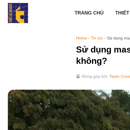
Chuyển
đến
TRANG CHỦ
THIẾT
nội
dung
Home
-
Tin tức
-
Sử dụng mas
Sử dụng masc
không?
Đóng góp bởi:
Team Cont