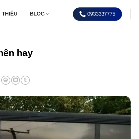
0933337775
I THIỆU
BLOG
nên hay