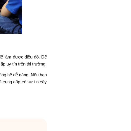
để làm được điều đó. Để
p uy tín trên thị trường.
hông hề dễ dàng. Nếu bạn
à cung cấp có sự tin cậy