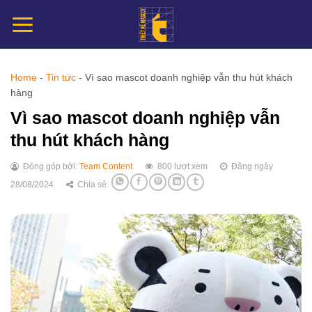
Chuyển
đến
nội
dung
Home
-
Tin tức
-
Vì sao mascot doanh nghiệp vẫn thu hút khách
hàng
Vì sao mascot doanh nghiệp vẫn
thu hút khách hàng
Đóng góp bởi:
Team Content
800 lượt xem
Đăng ngày
28/08/2024
Chia sẻ: