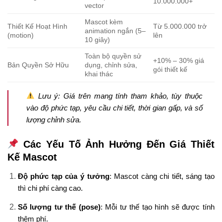
10.000.000+
vector
Mascot kèm
Thiết Kế Hoạt Hình
Từ 5.000.000 trở
animation ngắn (5–
(motion)
lên
10 giây)
Toàn bộ quyền sử
+10% – 30% giá
Bản Quyền Sở Hữu
dụng, chỉnh sửa,
gói thiết kế
khai thác
Lưu ý:
Giá trên mang tính tham khảo, tùy thuộc
vào độ phức tạp, yêu cầu chi tiết, thời gian gấp, và số
lượng chỉnh sửa.
Các Yếu Tố Ảnh Hưởng Đến Giá Thiết
Kế Mascot
Độ phức tạp của ý tưởng
: Mascot càng chi tiết, sáng tạo
thì chi phí càng cao.
Số lượng tư thế (pose)
: Mỗi tư thế tạo hình sẽ được tính
thêm phí.