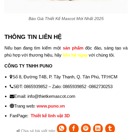
Báo Giá Thiết Kế Mascot Mới Nhất 2025
THÔNG TIN LIÊN HỆ
Nếu bạn đang tìm kiếm một
sản phẩm
độc đáo, sáng tạo và
phù hợp với thương hiệu, hãy
liên hệ ngay
với chúng tôi.
CÔNG TY TNHH PUNO
Số 8, Đường T4B, P. Tây Thạnh, Q. Tân Phú, TP.HCM
SĐT: 0865939852 – Zalo: 0865939852 -0862730253
Email: info@thietkemascot.com
Trang web:
www.puno.vn
FanPage:
Thiết kế linh vật 3D
Chia sẻ bài viết trên: