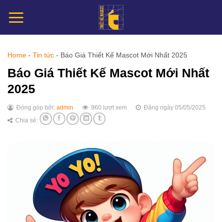
Chuyển
đến
nội
dung
Home
-
Tin tức
-
Báo Giá Thiết Kế Mascot Mới Nhất 2025
Báo Giá Thiết Kế Mascot Mới Nhất
2025
Đóng góp bởi:
admin
960 lượt xem
Đăng ngày 05/05/2025
Chia sẻ: