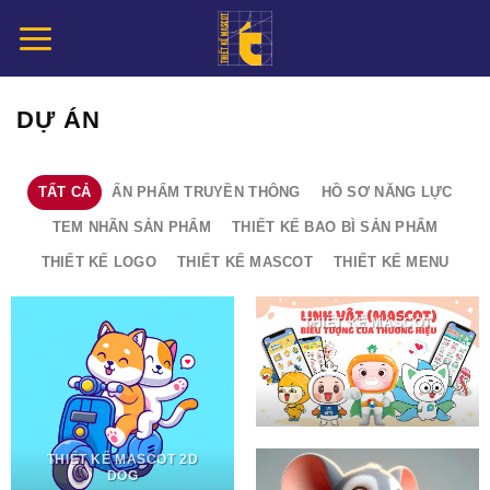
Chuyển
đến
nội
dung
DỰ ÁN
TẤT CẢ
ẤN PHẨM TRUYỀN THÔNG
HỒ SƠ NĂNG LỰC
TEM NHÃN SẢN PHẨM
THIẾT KẾ BAO BÌ SẢN PHẨM
THIẾT KẾ LOGO
THIẾT KẾ MASCOT
THIẾT KẾ MENU
THIẾT KẾ MASCOT
THIẾT KẾ MASCOT 2D
DOG