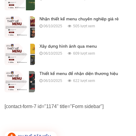
Nhận thiết kế menu chuyên nghiệp giá rẻ
06/10/2025
505 lượt xem
Xây dựng hình ảnh qua menu
06/10/2025
609 lượt xem
Thiết kế menu để nhận diện thương hiệu
06/10/2025
622 lượt xem
[contact-form-7 id="1174" title="Form sidebar"]