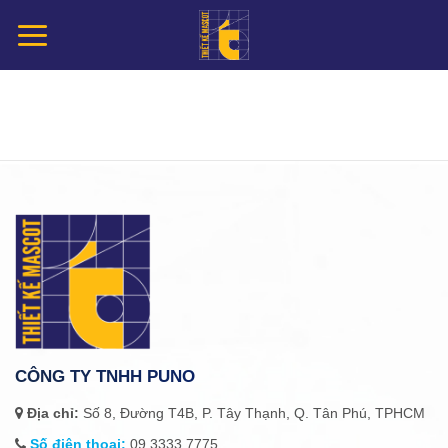
Chuyển
đến
nội
dung
CÔNG TY TNHH PUNO
Địa chỉ:
Số 8, Đường T4B, P. Tây Thạnh, Q. Tân Phú, TPHCM
Số điện thoại:
09.3333.7775