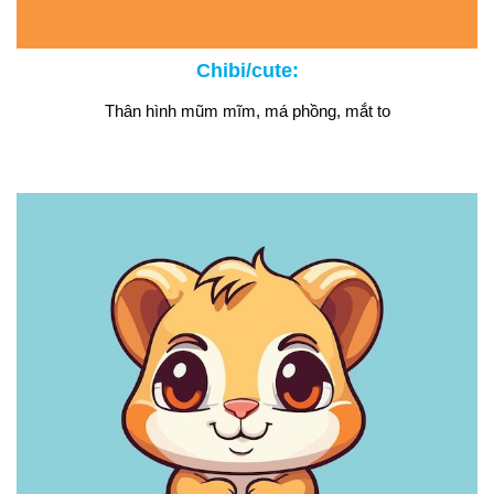
Chibi/cute:
Thân hình mũm mĩm, má phồng, mắt to