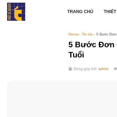
Chuyển
đến
TRANG CHỦ
THIẾT
nội
dung
Home
-
Tin tức
-
5 Bước Đơn 
5 Bước Đơn 
Tuổi
Đóng góp bởi:
admin