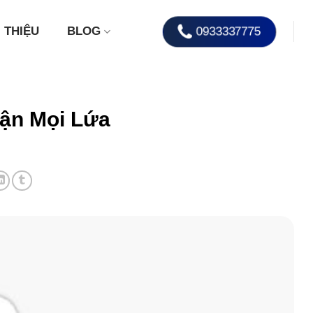
0933337775
I THIỆU
BLOG
Cận Mọi Lứa