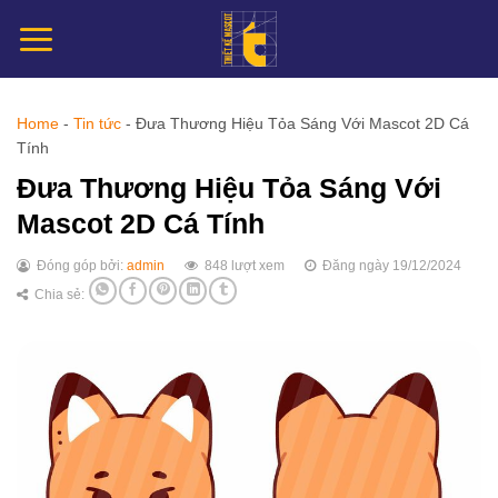
Chuyển
đến
nội
dung
Home
-
Tin tức
-
Đưa Thương Hiệu Tỏa Sáng Với Mascot 2D Cá
Tính
Đưa Thương Hiệu Tỏa Sáng Với
Mascot 2D Cá Tính
Đóng góp bởi:
admin
848 lượt xem
Đăng ngày 19/12/2024
Chia sẻ: