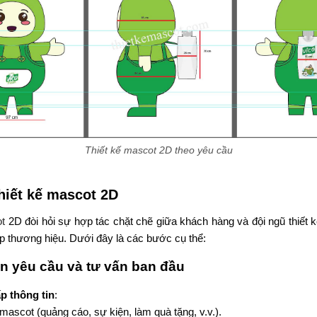
Thiết kế mascot 2D theo yêu cầu
hiết kế mascot 2D
ot
2D đòi hỏi sự hợp tác chặt chẽ giữa khách hàng và đội ngũ thiết
ệp thương hiệu. Dưới đây là các bước cụ thể:
n yêu cầu và tư vấn ban đầu
p thông tin
:
ascot (quảng cáo, sự kiện, làm quà tặng, v.v.).