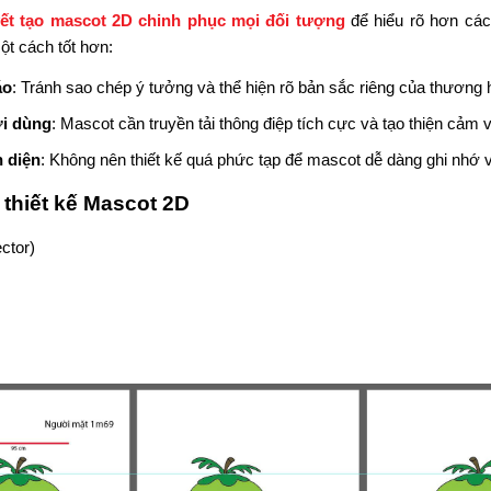
yết tạo mascot 2D chinh phục mọi đối tượng
để hiểu rõ hơn cá
t cách tốt hơn:
áo
: Tránh sao chép ý tưởng và thể hiện rõ bản sắc riêng của thương 
ời dùng
: Mascot cần truyền tải thông điệp tích cực và tạo thiện cảm 
 diện
: Không nên thiết kế quá phức tạp để mascot dễ dàng ghi nhớ 
thiết kế Mascot 2D
ctor)