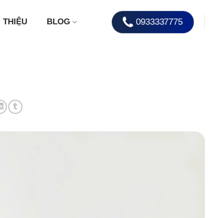
0933337775
I THIỆU
BLOG