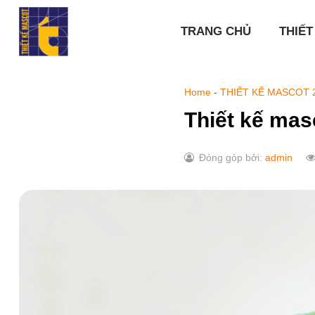
Chuyển
đến
TRANG CHỦ
THIẾT
nội
dung
Home
-
THIẾT KẾ MASCOT 
Thiết kế mas
Đóng góp bởi:
admin