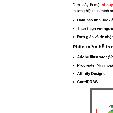
Dưới đây là một
bí qu
thương hiệu của mình mộ
Đảm bảo tính độc đ
Thân thiện với ngư
Đơn giản và dễ nhận
Phần mềm hỗ trợ 
Adobe Illustrator
(Ve
Procreate
(Minh họa)
Affinity Designer
CorelDRAW