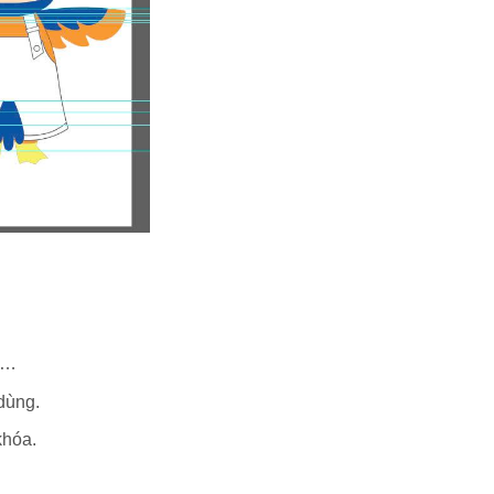
ơi…
 dùng.
khóa.