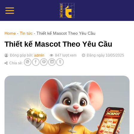
Chuyển
đến
nội
dung
Home
-
Tin tức
-
Thiết kế Mascot Theo Yêu Cầu
Thiết kế Mascot Theo Yêu Cầu
Đóng góp bởi:
admin
847 lượt xem
Đăng ngày 10/05/2025
Chia sẻ: