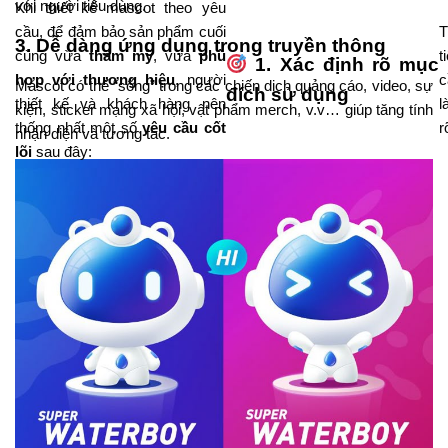
với người tiêu dùng.
Khi thiết kế mascot theo yêu
cầu, để đảm bảo sản phẩm cuối
T
3.
Dễ dàng ứng dụng trong truyền thông
cùng vừa
thẩm mỹ
, vừa
phù
t
1. Xác định rõ mục
hợp với thương hiệu
, người
c
Mascot có thể “sống” trong các chiến dịch quảng cáo, video, sự
đích sử dụng
thiết kế và khách hàng nên
l
kiện, sticker mạng xã hội, vật phẩm merch, v.v… giúp tăng tính
thống nhất một số
yêu cầu cốt
r
nhận diện và tương tác.
lõi
sau đây: