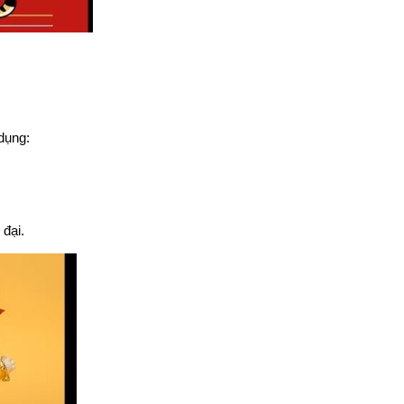
dụng:
 đại.