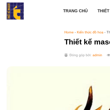
Chuyển
đến
TRANG CHỦ
THIẾT
nội
dung
Home
-
Kiến thức đồ hoạ
-
Th
Thiết kế mas
Đóng góp bởi:
admin