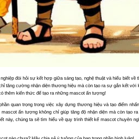
nghiệp đòi hỏi sự kết hợp giữa sáng tạo, nghệ thuật và hiểu biết về
 chỉ tăng cường nhận diện thương hiệu mà còn tạo ra sự gắn kết với
có thêm kiến thức để tạo ra những mascot ấn tượng!
 phần quan trọng trong việc xây dựng thương hiệu và tạo điểm nhấ
 mascot ấn tượng không chỉ giúp tăng độ nhận diện mà còn tạo ra
iết này, chúng ta sẽ tìm hiểu về quy trình thiết kế mascot chuyên n
scot nào chưa? Hãy chia sẻ ý tưởng của bạn trong phần bình luận!