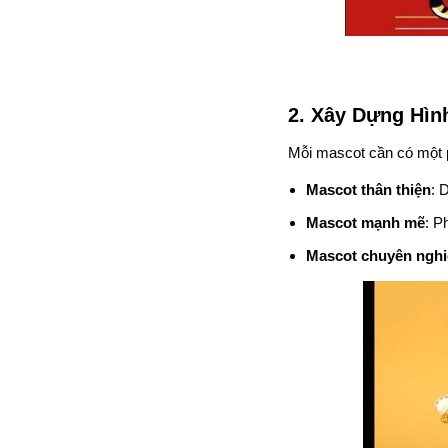
2. Xây Dựng Hìn
Mỗi mascot cần có một p
Mascot thân thiện
: 
Mascot mạnh mẽ
: P
Mascot chuyên ngh