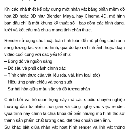
Khi các nhà thiết kế xây dựng một nhân vật bằng phần mềm đồ
họa 2D hoặc 3D như Blender, Maya, hay Cinema 4D, mô hình
ban đầu chỉ là một khung kỹ thuật số—bao gồm các hình dạng,
lưới và kết cấu mà chưa mang tính chân thực.
Render sử dụng các thuật toán tính toán để mô phỏng cách ánh
sáng tương tác với mô hình, qua đó tạo ra hình ảnh hoặc đoạn
video cuối cùng với các yếu tố như:
– Bóng đổ và nguồn sáng
– Độ sâu và phối cảnh chính xác
– Tính chân thực của vật liệu (da, vải, kim loại, tóc)
– Hiệu ứng phản chiếu và trong suốt
– Sự hài hòa giữa màu sắc và độ tương phản
Chính bởi vai trò quan trọng này mà các studio chuyên nghiệp
thường đầu tư nhiều thời gian và công nghệ vào việc render.
Quá trình này chính là chìa khóa để biến những mô hình thô sơ
thành sản phẩm chất lượng cao, đạt tiêu chuẩn điện ảnh.
Sự khác biệt giữa nhân vật hoạt hình render và linh vật thông