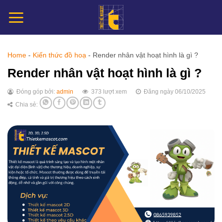
Chuyển
đến
nội
dung
Home
-
Kiến thức đồ hoạ
-
Render nhân vật hoạt hình là gì ?
Render nhân vật hoạt hình là gì ?
Đóng góp bởi:
admin
373 lượt xem
Đăng ngày 06/10/2025
Chia sẻ: