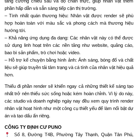
tăng cường chiều sâu và độ chân thực, giúp nhân vật thêm
phần hấp dẫn và sẵn sàng tiếp cận thị trường.
– Tính nhất quán thương hiệu: Nhân vật được render sẽ phù
hợp hoàn toàn với màu sắc và phong cách mà thương hiệu
hướng tới.
– Khả năng ứng dụng đa dạng: Các nhân vật này có thể được
sử dụng linh hoạt trên các nền tảng như website, quảng cáo,
bao bì sản phẩm, trò chơi hoặc video.
– Hỗ trợ kể chuyện bằng hình ảnh: Ánh sáng, bóng đổ và chất
liệu sẽ giúp truyền tải tâm trạng và cá tính của nhân vật hiệu quả
hơn.
Thiếu đi phần render sẽ khiến ngay cả những thiết kế sáng tạo
nhất trở nên thiếu sức sống hoặc kém hoàn chỉnh. Vì lý do này,
các studio và doanh nghiệp ngày nay đều xem quy trình render
nhân vật hoạt hình như một công cụ thiết yếu để làm nổi bật dự
án và tạo dấu ấn riêng.
CÔNG TY ĐỊNH CƯ PUNO
Số 8, Đường T4B, Phường Tây Thạnh, Quận Tân Phú,