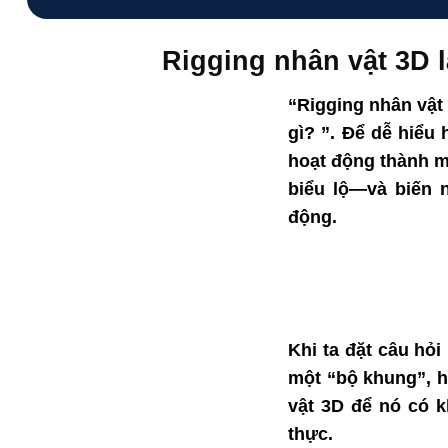
Rigging nhân vật 3D l
“Rigging nhân vật 
gì?
”.
Để dễ hiểu 
hoạt động
thành 
biểu
lộ
—và
biến 
động
.
Khi ta
đặt câu
hỏi
một “bộ
khung
”, 
vật 3D để nó có
k
thực
.