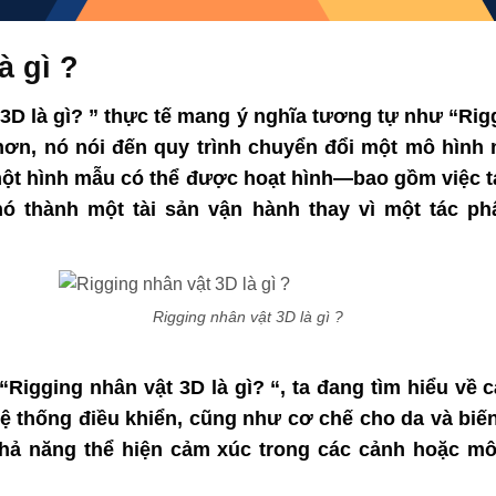
à gì ?
3D là gì?
”
thực tế mang ý
nghĩa
tương tự như
“Rigg
hơn
, nó
nói
đến
quy
trình
chuyển đổi
một mô hình 
một
hình mẫu
có thể được hoạt hình—
bao gồm việc
nó
thành một tài sản
vận hành
thay vì một tác p
Rigging nhân vật 3D là gì ?
 “Rigging nhân vật 3D là gì?
“, ta đang
tìm hiểu về 
hệ thống điều khiển,
cũng như
cơ chế
cho
da và biế
hả năng
thể
hiện cảm xúc
trong các cảnh hoặc môi