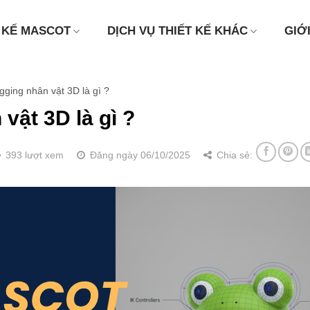
 KẾ MASCOT
DỊCH VỤ THIẾT KẾ KHÁC
GIỚ
gging nhân vật 3D là gì ?
vật 3D là gì ?
393 lượt xem
Đăng ngày 06/10/2025
Chia sẻ: