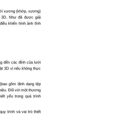
ới
xương (khớp, xương)
 3D.
Như đã
được giải
điều khiển hình ảnh tĩnh
ng
đến
các đỉnh
của
lưới
ật 3D vì nếu không
thực
(
bao gồm
định dạng tệp
iệu.
Đối với một thương
hiết yếu trong
quá trình
 quy
trình và
vai trò thiết