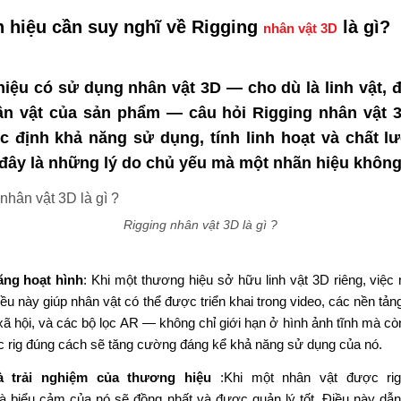
n
hiệu cần
suy nghĩ về
Rigging
là gì?
nhân vật 3D
hiệu
có
sử dụng nhân vật 3D —
cho
dù là linh vật,
đ
ân vật
của
sản phẩm — câu hỏi Rigging nhân vật 3
c
định
khả năng
sử dụng,
tính
linh hoạt và chất 
đây là những lý do
chủ yếu
mà một
nhãn
hiệu
khôn
Rigging nhân vật 3D là gì ?
ng hoạt
hình
:
Khi
một thương hiệu
sở hữu
linh vật 3D
riêng
, việc
ều này giúp
nhân vật có thể được
triển khai
trong video,
các nền tản
ã hội,
và các
bộ lọc AR — không chỉ
giới hạn ở
hình ảnh tĩnh
mà cò
c rig
đúng cách
sẽ
tăng cường
đáng kể
khả
năng sử dụng của nó.
à trải nghiệm
của
thương
hiệu
:Khi
một nhân vật được r
à biểu cảm của nó sẽ
đồng
nhất và được
quản lý tốt
.
Điều này
dẫn