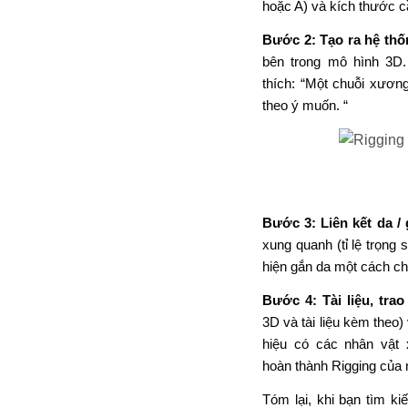
hoặc A) và
kích thước c
Bước 2:
Tạo ra hệ thố
bên trong mô hình 3D.
thích
:
“
Một
chuỗi
xương 
theo
ý
muốn.
“
Bước 3:
Liên kết
da /
xung quanh (tỉ lệ trọng s
hiện
gắn da
một
cách
ch
Bước 4: Tài liệu,
trao
3D
và
tài liệu
kèm theo
)
hiệu
có các
nhân vật
hoàn
thành
Rigging
của
Tóm lại, khi
bạn
tìm
ki