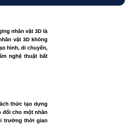
ing nhân vật 3D là
nhân vật 3D
không
tạo
hình
, di chuyển,
hẩm
nghệ thuật bất
cách thức tạo
dựng
n
đổi
cho một nhân
 trường thời gian