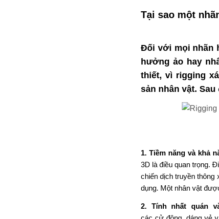
Tại sao một
nhã
Đối với
mọi nhãn
hưởng
ảo hay nh
thiết,
vì rigging
xá
sản nhân vật.
Sau
1.
Tiềm
năng
và khả
nă
3D là
điều quan trọng.
Đi
chiến dịch
truyền thông
x
dụng
.
Một nhân vật đượ
2.
Tính
nhất quán v
các
cử
động,
dáng vẻ
v