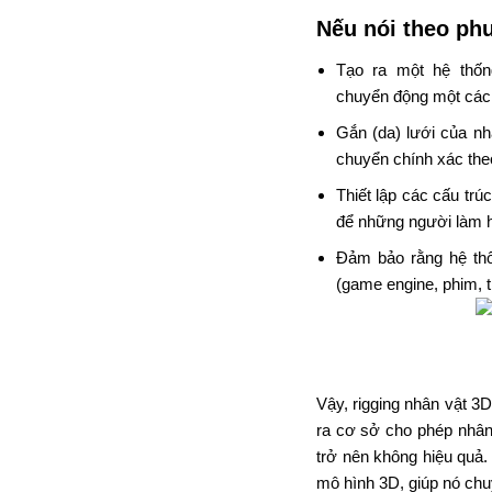
Nếu nói
theo
ph
Tạo
ra
một
hệ thốn
chuyển
động
một cá
Gắn (
da
) lưới của n
chuyển chính xác
the
Thiết lập các
cấu trúc
để
những người làm
h
Đảm bảo rằng hệ th
(
game engine
,
phim
, 
Vậy,
rigging
nhân vật 3D 
ra cơ sở
cho phép nhân
trở nên không
hiệu quả.
mô hình 3D,
giúp
nó ch