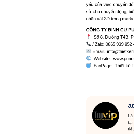
yếu
của việc
chuyển đổ
sở
cho chuyển động, bi
nhân vật 3D trong marke
CÔNG TY ĐỊNH CƯ P
Số 8, Đường T4B, P
/ Zalo: 0865 939 852
Email:
info@thietke
Website:
www.puno
FanPage:
Thiết kế l
a
Là
tại
ti