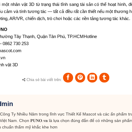
i
một nhân vật 3D từ
trạng thái
tĩnh sang tài sản
có thể
hoạt hình,
đ
ểu cảm
và
tính tương tác — tất cả đều rất
cần thiết
nếu một thương h
ting, AR/VR, chiến dịch, trò chơi hoặc các nền tảng tương tác khác.
UNO
hường Tây Thạnh, Quận Tân Phú, TP.HCMHotline
 – 0862 730 253
mascot.com
.vn
inh vật 3D
Chia sẻ bài viết trên:
dmin
 Công Ty Nhiều Năm trong lĩnh vực Thiết Kế Mascot và các ấn phẩm t
 Việt Nam. Chọn 𝐏𝐔𝐍𝐎.𝐯𝐧 là lựa chọn đúng đắn để có những sản phẩ
êu chuẩn thẩm mỹ khắc khe hơn