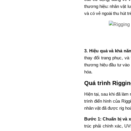
thương hiệu: nhân vật l
và
có vẻ ngoài thu hút
tr
3.
Hiệu quả và khả n
thay đổi trang phục,
và
thương hiệu đầu tư vào 
hóa.
Quá trình Riggin
Hiện tại
,
sau
khi đã
làm 
trình điển hình của Rigg
nhân vật
đã
được rig
ho
Bước 1: Chuẩn bị và 
trúc phải
chính xác, U