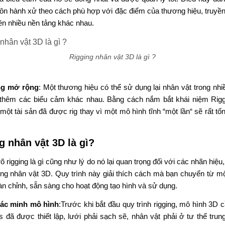
uôn hành xử theo cách phù hợp với
đặc điểm của
thương hiệu, truyền
ên nhiều
nền tảng khác nhau
.
Rigging nhân vật 3D là gì ?
ăng mở
rộng
:
Một thương hiệu có thể sử dụng
lại
nhân vật trong nhi
thêm các biểu cảm
khác nhau
.
Bằng cách
nắm bắt khái niệm
Rigg
một tài sản đã được rig thay vì một mô hình tĩnh
“
một lần
“
sẽ
rất
tố
g nhân vật 3D là gì?
rõ
rigging là gì
cũng như lý do
nó
lại
quan trọng đối với các
nhãn
hiệu
ing nhân vật 3D.
Quy trình này
giải thích
cách
mà
bạn
chuyển
từ mộ
àn chỉnh
, sẵn sàng cho hoạt
động tạo
hình và sử dụng.
xác
minh
mô hình
:Trước khi bắt đầu
quy trình
rigging, mô hình 3D
c
Vs
đã được thiết lập
, lưới
phải
sạch
sẽ
, nhân vật
phải
ở tư thế trun