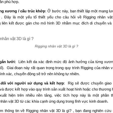
ần
phù hợp.
ng
xương / cấu trúc khớp
:
Ở
bước này, bạn
thiết lập một mạng lư
.
Đây là
một
yếu tố
thiết yếu
cho câu hỏi
về
Rigging nhân vật
liên kết được
gán
cho mô hình 3D
nhằm mục đích
di chuyển và 
Rigging nhân vật 3D là gì ?
gắn
lưới:
Liên kết
da xác định mức độ ảnh hưởng của
từng
xươ
ố).
Giai đoạn
này
rất quan trọng trong quy trình
Rigging
của
nhân v
ính xác
, chuyển động sẽ
trở nên
không tự nhiên.
 đổi với
người
sử dụng và kết
hợp
:
Rig
sẽ
được
chuyển
giao 
 và
được kết
hợp vào quy trình sản xuất hoạt hình
hoặc cho thương
h
xuất hiện
trên nhiều
nền tảng
, việc tích hợp này là một phần
t
nhân vật 3D từ
các khía cạnh ứng
dụng trong
lĩnh vực
kinh doanh.
ếm thông tin
về Rigging nhân vật 3D là gì?
, bạn đang
nghiên cứu