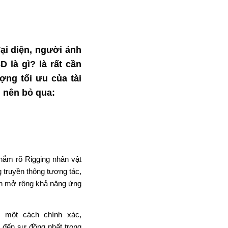
ại diện
,
người ảnh
D là gì?
là
rất
cần
lượng
tối ưu
của tài
g
nên
bỏ qua:
nắm rõ
Rigging nhân vật
g
truyền thông tương tác,
n mở rộng khả năng ứng
ig
một cách chính xác
,
 đến
sự
đồng
nhất trong