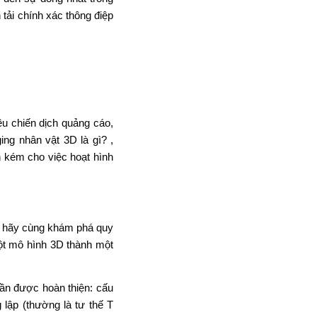
 tải
chính xác
thông điệp
ều chiến dịch
quảng cáo
,
ing nhân vật 3D là gì?
,
n kém
cho việc
hoạt hình
, hãy cùng
khám phá
quy
t mô hình 3D
thành
một
ần được hoàn thiện
:
cấu
g lập (thường là tư thế T