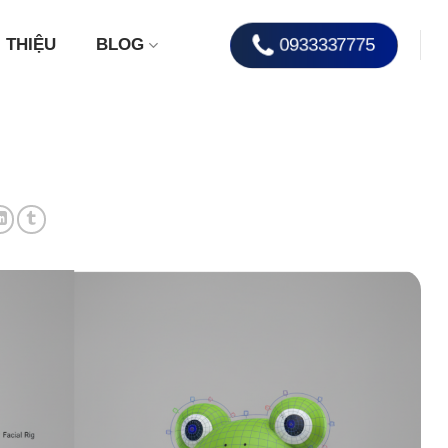
0933337775
I THIỆU
BLOG