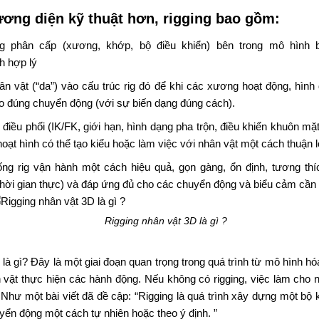
ương diện
kỹ thuật hơn, rigging bao gồm:
g
phân cấp (xương, khớp, bộ điều khiển) bên trong mô hình
ch hợp
lý
hân vật (“da”) vào
cấu trúc
rig đó để khi các xương
hoạt
động, hình
o đúng chuyển động (với
sự
biến dạng
đúng cách
)
.
điều
phối
(IK/FK,
giới hạn
,
hình dạng pha trộn
,
điều khiển khuôn
mặt
oạt hình có thể tạo
kiểu
hoặc làm
việc với
nhân vật một cách
thuận l
ống rig
vận hành một cách
hiệu quả,
gọn gàng
, ổn định,
tương thí
thời gian thực) và
đáp ứng đủ cho các
chuyển động
và
biểu cảm cần t
Rigging nhân vật 3D là gì ?
là gì?
Đây là
một giai đoạn
quan trọng
trong
quá trình
từ
mô hình h
 vật thực hiện các
hành
động.
Nếu không có rigging,
việc làm cho
n
Như một bài viết đã
đề cập
: “Rigging là quá trình
xây dựng
một
bộ
uyển
động
một cách
tự nhiên
hoặc theo
ý định
.
”