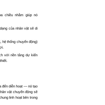
ba chiều nhằm giúp
nó
 dạng của nhân vật
sẽ di
, hệ thống
chuyển
động)
ợi
.
ch
với nền tảng dự kiến
hiết.
óa
đến diễn
hoạt —
nó tạo
hân vật
chuyển động sẽ
khung linh hoạt bên trong