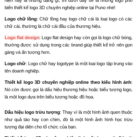
hiện
nay là những dạng gì, thì dưới đây sẽ là những logo phổ
biến thiết kế logo 3D chuyên nghiệp online tại Puno nhé!
Logo chữ lồng
: Chữ lồng hay logo chữ cái là loại logo có các
chữ cái, thường là chữ cái đầu của thương hiệu.
Logo flat design
: Logo flat design hay còn gọi là logo chữ bóng,
thường được sử dụng trong các brand giúp thiết kế trở nên gọn
gàng và ấn tượng hơn.
Logo chữ
: Logo chữ hay logotype là một loại logo tập trung vào
tên doanh nghiệp.
Thiết kế logo 3D chuyên nghiệp online theo kiểu hình ảnh
:
Nó còn được gọi là dấu hiệu thương hiệu hoặc biểu tượng logo,
là một logo dựa trên biểu tượng hoặc đồ họa.
Dấu hiệu logo trừu tượng
: Thay vì là một hình ảnh quen thuộc
như quả táo hay con chim, đó là một hình ảnh hình học trừu
tượng đại diện cho tổ chức của bạn.