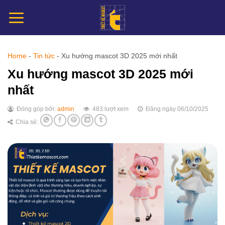
Chuyển
đến
nội
dung
Home
-
Tin tức
-
Xu hướng mascot 3D 2025 mới nhất
Xu hướng mascot 3D 2025 mới
nhất
Đóng góp bởi:
admin
483 lượt xem
Đăng ngày 06/10/2025
Chia sẻ: