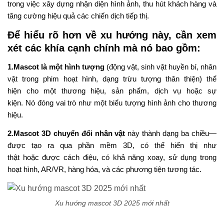
trong việc xây dựng nhận diện hình ảnh, thu hút
khách hàng
và
tă
n
g
c
ường
hiệu quả các chiến dịch tiếp thị.
Để hiểu rõ hơn về
xu hướng này
,
cần xem
xét các khía cạnh chính mà nó
bao gồm:
1.
Mascot là một hình tượng
(động vật, sinh vật huyền bí, nhân
vật trong phim hoạt hình, dạng trừu tượng thân thiện) thể
hiện cho một thương hiệu, sản phẩm, dịch vụ hoặc sự
kiện.
Nó đóng vai trò như một biểu tượng hình ảnh cho thương
hiệu.
2.Mascot 3D chuyển đổi nhân vật
này thành dạng ba chiều—
được tạo ra qua phần mềm 3D, có thể hiển thị như
thật hoặc được cách điệu, có khả năng xoay, sử dụng trong
hoạt hình, AR/VR, hàng hóa, và các phương tiện tương tác.
Xu hướng mascot 3D 2025 mới nhất