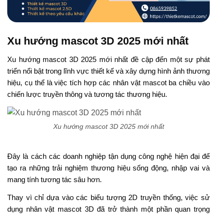
Xu hướng mascot 3D 2025 mới nhất
Xu hướng mascot 3D 2025 mới nhất đề cập đến
mộ
t
s
ự
phá
t
triển
nổi
bậ
t trong
lĩnh
vực
thiết kế
và
xây
dự
ng
h
ình
ả
n
h thương
hiệu,
cụ
thể
là việc tích hợp
các
nhân
vật
m
a
sco
t
ba c
h
iều
vào
c
h
iến
lượ
c
t
ru
yề
n
thông
và
tươ
n
g
tác
thươ
n
g
hiệu
.
Xu hướng mascot 3D 2025 mới nhất
Đây là
cách các
d
oan
h nghiệ
p
tậ
n dụng c
ôn
g
nghệ
h
i
ệ
n
đại
để
tạo ra
n
h
ữ
ng
tr
ải
ngh
i
ệm
t
h
ư
ơ
ng
hi
ệu
số
ng
độ
n
g,
nhậ
p
v
ai và
ma
n
g
tính
tư
ơ
n
g
t
ác
sâu hơn.
Thay vì chỉ dựa vào các biểu tượng 2D truyền thống, việc sử
dụng nhân vật mascot 3D đã trở thành một phần quan trọng