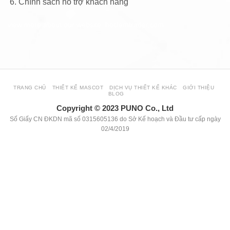
Chính sách hỗ trợ khách hàng
view more about our website: hoclamtrader.com
TRANG CHỦ
THIẾT KẾ MASCOT
DỊCH VỤ THIẾT KẾ KHÁC
GIỚI THIỆU
BLOG
Copyright © 2023 PUNO Co., Ltd
Số Giấy CN ĐKDN mã số 0315605136 do Sở Kế hoạch và Đầu tư cấp ngày
02/4/2019