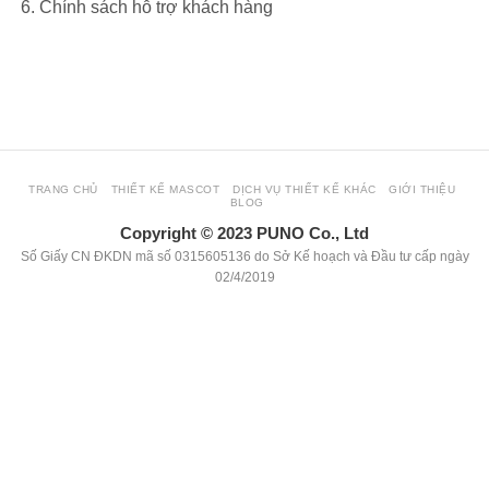
Chính sách hỗ trợ khách hàng
view more about our website: hoclamtrader.com
TRANG CHỦ
THIẾT KẾ MASCOT
DỊCH VỤ THIẾT KẾ KHÁC
GIỚI THIỆU
BLOG
Copyright © 2023 PUNO Co., Ltd
Số Giấy CN ĐKDN mã số 0315605136 do Sở Kế hoạch và Đầu tư cấp ngày
02/4/2019