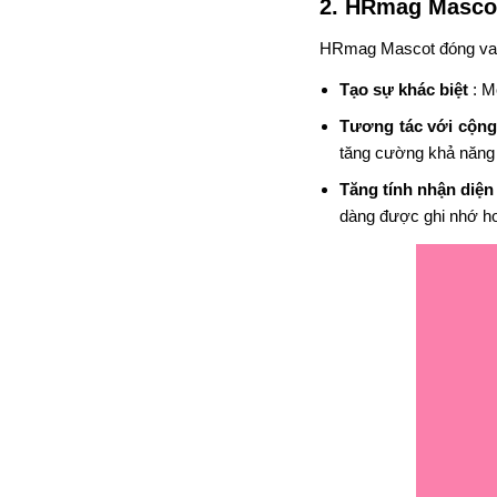
2. HRmag Mascot
HRmag Mascot đóng vai 
Tạo sự khác biệt
: M
Tương tác với cộn
tăng cường khả năng g
Tăng tính nhận diện
dàng được ghi nhớ h