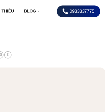
0933337775
I THIỆU
BLOG