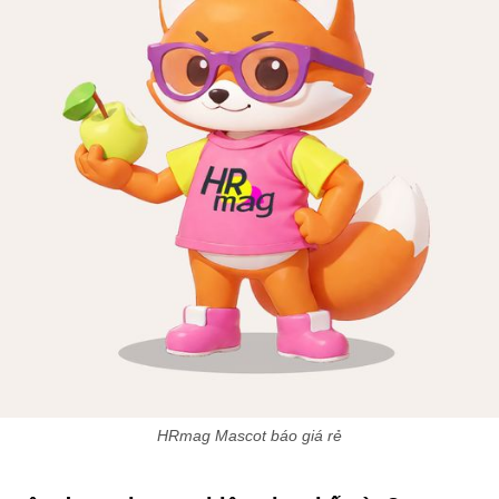
HRmag Mascot báo giá rẻ