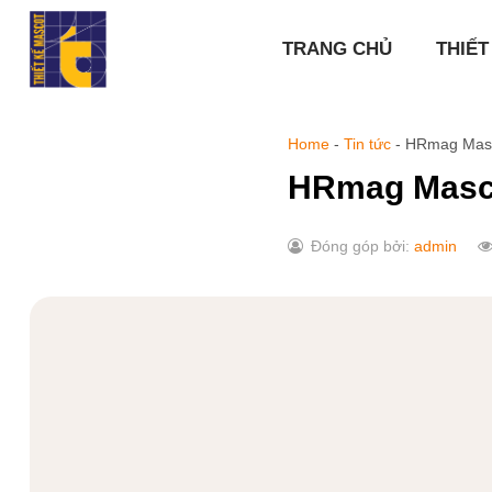
Chuyển
đến
TRANG CHỦ
THIẾT
nội
dung
Home
-
Tin tức
-
HRmag Mas
HRmag Masc
Đóng góp bởi:
admin