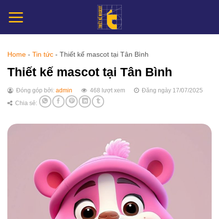
Chuyển
đến
nội
dung
Home
-
Tin tức
-
Thiết kế mascot tại Tân Bình
Thiết kế mascot tại Tân Bình
Đóng góp bởi:
admin
468 lượt xem
Đăng ngày 17/07/2025
Chia sẻ: