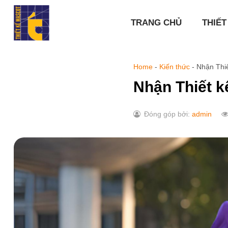
Chuyển
đến
TRANG CHỦ
THIẾT
nội
dung
Home
-
Kiến thức
-
Nhận Thi
Nhận Thiết 
Đóng góp bởi:
admin