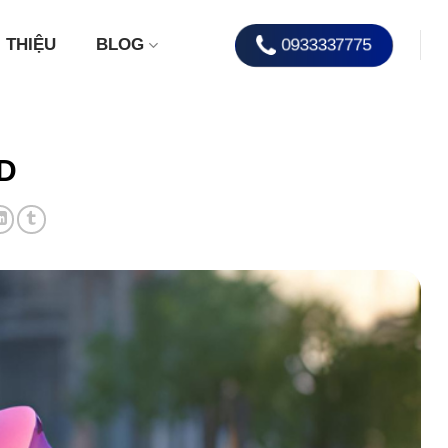
0933337775
I THIỆU
BLOG
3D