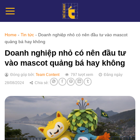
Chuyển
đến
nội
dung
Home
-
Tin tức
-
Doanh nghiệp nhỏ có nên đầu tư vào mascot
quảng bá hay không
Doanh nghiệp nhỏ có nên đầu tư
vào mascot quảng bá hay không
Đóng góp bởi:
Team Content
797 lượt xem
Đăng ngày
28/08/2024
Chia sẻ: