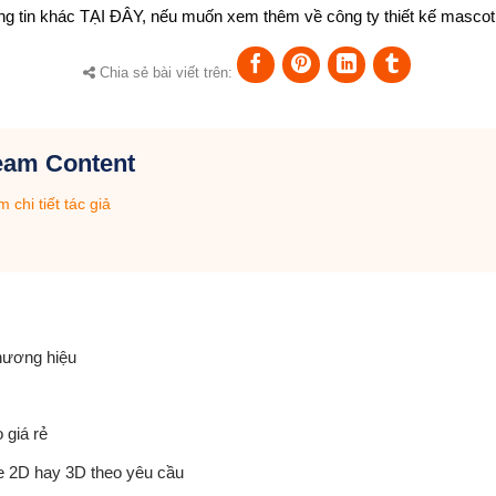
ng tin khác
TẠI ĐÂY
, nếu muốn xem thêm về công ty thiết kế masc
Chia sẻ bài viết trên:
eam Content
 chi tiết tác giả
hương hiệu
 giá rẻ
e 2D hay 3D theo yêu cầu