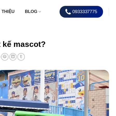
0933337775
I THIỆU
BLOG
t kế mascot?