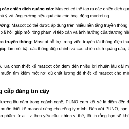
 các chiến dịch quảng cáo
: Mascot có thể tạo ra các chiến dịch q
 chú ý và tăng cường hiệu quả của các hoạt động marketing.
ưởng
: Mascot có thể được áp dụng trên nhiều nền tảng truyền thông
 xã hội, giúp mở rộng phạm vi tiếp cận và ảnh hưởng của thương hiệ
c truyền thông
: Mascot hỗ trợ trong việc truyền tải thông điệp t
iúp làm nổi bật các thông điệp chính và các chiến dịch quảng cáo, 
ó, lựa chọn thiết kế mascot còn đem đến nhiều lợi nhuận lâu dài 
muốn tìm kiếm một nơi đủ chất lượng để thiết kế mascot cho mì
 cấp đáng tin cậy
 lượng lâu năm trong ngành nghề, PUNO cam kết sẽ là điểm đến đ
muốn thiết kế mascot riêng cho công ty mình. Đến với PUNO, bạn
n phẩm từ a – z theo yêu cầu, chính vì thế, tôi tin rằng bạn sẽ kh