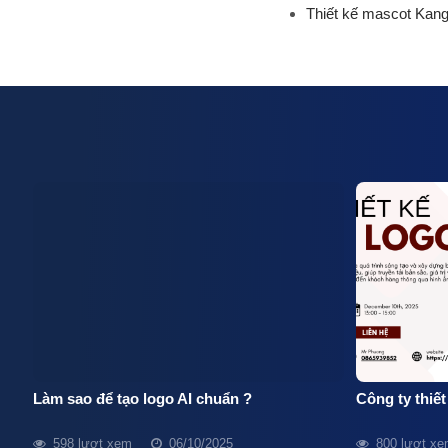
Thiết kế mascot Kan
Làm sao để tạo logo AI chuẩn ?
Công ty thiế
598 lượt xem
06/10/2025
800 lượt x