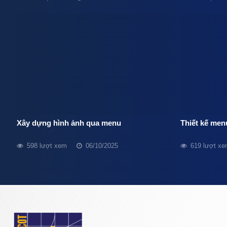
Xây dựng hình ảnh qua menu
Thiết kế men
598 lượt xem
06/10/2025
619 lượt x