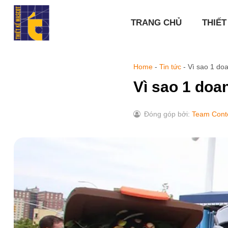
Chuyển
đến
TRANG CHỦ
THIẾT
nội
dung
Home
-
Tin tức
-
Vì sao 1 doa
Vì sao 1 doa
Đóng góp bởi:
Team Cont