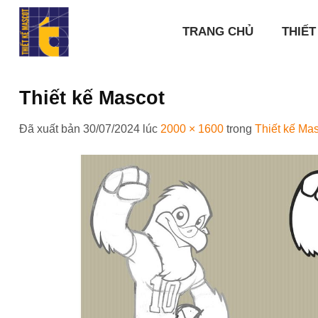
Chuyển
đến
TRANG CHỦ
THIẾT
nội
dung
Thiết kế Mascot
Đã xuất bản
30/07/2024
lúc
2000 × 1600
trong
Thiết kế Ma