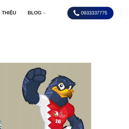
0933337775
I THIỆU
BLOG