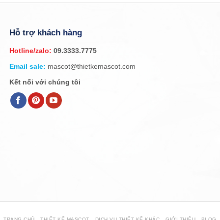
Hỗ trợ khách hàng
Hotline/zalo:
09.3333.7775
Email sale:
mascot@thietkemascot.com
Kết nối với chúng tôi
TRANG CHỦ
THIẾT KẾ MASCOT
DỊCH VỤ THIẾT KẾ KHÁC
GIỚI THIỆU
BLOG