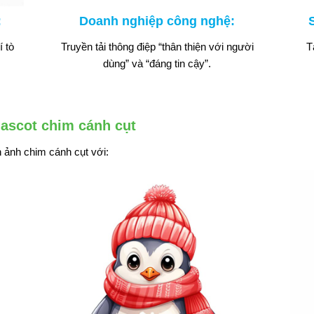
:
Doanh nghiệp công nghệ:
í tò
Truyền tải thông điệp “thân thiện với người
T
dùng” và “đáng tin cậy”.
mascot chim cánh cụt
h ảnh chim cánh cụt với: