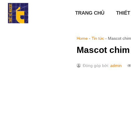
Chuyển
đến
TRANG CHỦ
THIẾT
nội
dung
Home
-
Tin tức
-
Mascot chim
Mascot chim
Đóng góp bởi:
admin