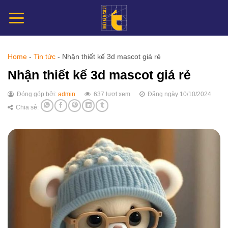
Chuyển
đến
nội
dung
Home
-
Tin tức
-
Nhận thiết kế 3d mascot giá rẻ
Nhận thiết kế 3d mascot giá rẻ
Đóng góp bởi:
admin
637 lượt xem
Đăng ngày 10/10/2024
Chia sẻ: