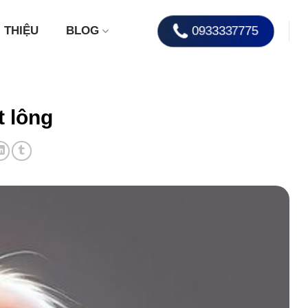
0933337775
I THIỆU
BLOG
t lông