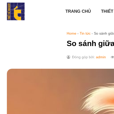
Chuyển
đến
TRANG CHỦ
THIẾT
nội
dung
Home
-
Tin tức
-
So sánh giữa
So sánh giữa
Đóng góp bởi:
admin