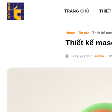
Chuyển
đến
TRANG CHỦ
THIẾT
nội
dung
Home
-
Tin tức
-
Thiết kế mas
Thiết kế mas
Đóng góp bởi:
admin