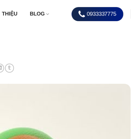
0933337775
I THIỆU
BLOG