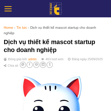
Chuyển
đến
nội
dung
Home
-
Tin tức
-
Dịch vụ thiết kế mascot startup cho doanh
nghiệp
Dịch vụ thiết kế mascot startup
cho doanh nghiệp
Đóng góp bởi:
admin
463 lượt xem
Đăng ngày 25/09/2025
Chia sẻ: