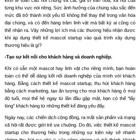
kinh tế toàn cầu nói chung và các giá trị văn hóa, xã hội của
từng khu vực nói riêng. Sức ảnh hưởng của chúng sâu sắc đến
mức đã trở thành một yếu tố không thể thay thế trong văn hóa
đại chúng, và có đến hàng trăm linh vật mà bất kỳ ai cũng có
thể nhận ra. Vậy những lợi ích mà các thương hiệu nhận được
khi áp dụng thiết kế mascot startup vào quá trình xây dựng
thương hiệu là gì?
-Tạo sự kết nối cho khách hàng và doanh nghiệp.
Khi có sẵn một mascot hay linh vật cho riêng mình, bạn hoàn
toàn có thể dễ dàng kết nối doanh nghiệp của mình với khách
hàng. Bằng cách thiết kế mascot startup, thu hút khách hàng
bằng cách marketing, tạo ấn tượng cho mọi khách hàng ở mọi
độ tuổi, mọi thế hệ ngay từ lần đầu gặp mặt, bạn có thể “lấy
lòng” khách hàng từ những thiết kế đáng yêu đấy.
Ngày nay, các chiến dịch cộng đồng, ra mắt sản phẩm và mạng
xã hội rất được giới trẻ ưa chuộng. Do đó, việc thiết kế mascot
startup cho thương hiệu trong những sự kiện này sẽ nhanh
chóng thu hút sự chú ý của công chúng và trở thành khách