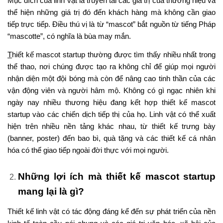
Mục đích của linh vật là truyền tải các giá trị của thương hiệu và
thể hiện những giá trị đó đến khách hàng mà không cần giao
tiếp trực tiếp. Điều thú vị là từ “mascot” bắt nguồn từ tiếng Pháp
“mascotte”, có nghĩa là bùa may mắn.
T
hiết kế mascot startup thường được tìm thấy nhiều nhất trong
thể thao, nơi chúng được tạo ra không chỉ để giúp mọi người
nhận diện một đội bóng mà còn để nâng cao tinh thần của các
vận động viên và người hâm mộ. Không có gì ngạc nhiên khi
ngày nay nhiều thương hiệu đang kết hợp thiết kế mascot
startup vào các chiến dịch tiếp thị của họ. Linh vật có thể xuất
hiện trên nhiều nền tảng khác nhau, từ thiết kế trưng bày
(banner, poster) đến bao bì, quà tặng và các thiết kế cá nhân
hóa có thể giao tiếp ngoài đời thực với mọi người.
Những lợi ích mà thiết kế mascot startup
mang lại là gì?
Thiết kế linh vật có tác động đáng kể đến sự phát triển của nền