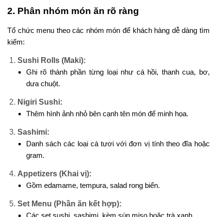
2. Phân nhóm món ăn rõ ràng
Tổ chức menu theo các nhóm món để khách hàng dễ dàng tìm
kiếm:
Sushi Rolls (Maki):
Ghi rõ thành phần từng loại như cá hồi, thanh cua, bơ,
dưa chuột.
Nigiri Sushi:
Thêm hình ảnh nhỏ bên cạnh tên món để minh họa.
Sashimi:
Danh sách các loại cá tươi với đơn vị tính theo đĩa hoặc
gram.
Appetizers (Khai vị):
Gồm edamame, tempura, salad rong biển.
Set Menu (Phần ăn kết hợp):
Các set sushi, sashimi, kèm súp miso hoặc trà xanh.