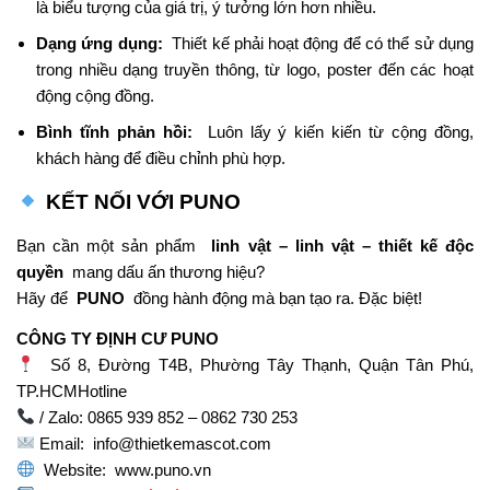
là biểu tượng của giá trị, ý tưởng lớn hơn nhiều.
Dạng ứng dụng:
Thiết kế phải hoạt động để có thể sử dụng
trong nhiều dạng truyền thông, từ logo, poster đến các hoạt
động cộng đồng.
Bình tĩnh phản hồi:
Luôn lấy ý kiến kiến từ cộng đồng,
khách hàng để điều chỉnh phù hợp.
KẾT NỐI VỚI PUNO
Bạn cần một sản phẩm
linh vật – linh vật – thiết kế độc
quyền
mang dấu ấn thương hiệu?
Hãy để
PUNO
đồng hành động mà bạn tạo ra. Đặc biệt!
CÔNG TY ĐỊNH CƯ PUNO
Số 8, Đường T4B, Phường Tây Thạnh, Quận Tân Phú,
TP.HCMHotline
/ Zalo: 0865 939 852 – 0862 730 253
Email:
info@thietkemascot.com
Website:
www.puno.vn