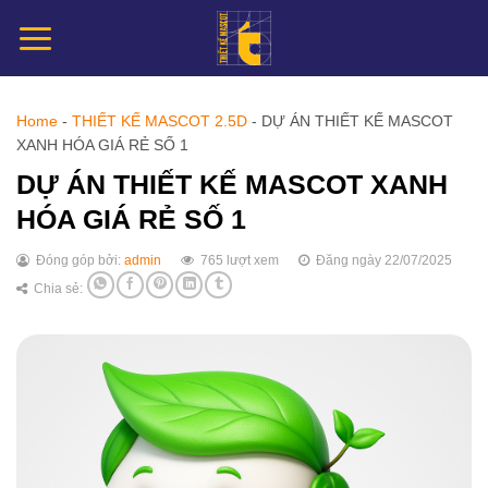
Chuyển
đến
nội
dung
Home
-
THIẾT KẾ MASCOT 2.5D
-
DỰ ÁN THIẾT KẾ MASCOT
XANH HÓA GIÁ RẺ SỐ 1
DỰ ÁN THIẾT KẾ MASCOT XANH
HÓA GIÁ RẺ SỐ 1
Đóng góp bởi:
admin
765 lượt xem
Đăng ngày 22/07/2025
Chia sẻ: