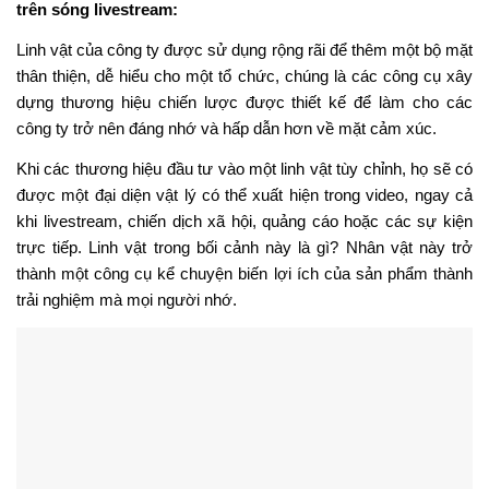
sản phẩm của doanh nghiệp bạn sẽ dễ dàng được bán.
Không những thế, khi người tham gia phiên live thấy mô hình
mascot đại diện cho doanh nghiệp bạn ở bất cứ đâu, họ cũng có
thể dễ dành nhận diện và tiếp tục ủng hộ nếu đã có những trải
nghiệm tốt trước đây. Điều này sẽ càng có hiệu quả hơn nếu
như bạn kết hợp sử dụng
mascot 2D động vật dễ thương
cho
những phiên live phục vụ trẻ nhỏ, hay sử dụng kết hợp
logo
thương hiệu
tăng độ nhận diện cho doanh nghiệp.
Xây dựng kết nối cảm xúc
Không giống như hình ảnh tĩnh, mascot di chuyển và tương tác.
Họ vẫy tay, giơ tay, nhảy múa và tạo dáng chụp ảnh. Sự tham
gia cá nhân đó giúp xây dựng các kết nối cảm xúc mạnh mẽ
hơn, đặc biệt là với trẻ em và gia đình. Được gọi là mascot có
nghĩa là gì?
Trong bối cảnh này, đó là một đại diện năng động mang lại sức