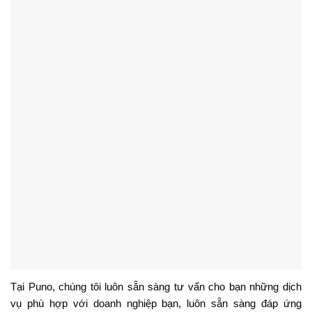
CÔNG TY TNHH PUNO
Địa chỉ:
Số 8, Đường T4B, P. Tây Thạnh, Q. Tân Phú, TPHCM
Số điện thoại:
09.3333.7775
Gmail:
info@thietkemascot.com
Website:
www.puno.vn
Hỗ trợ khách hàng
Hotline/zalo:
09.3333.7775