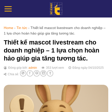
Chuyển
đến
nội
dung
Home
-
Tin tức
-
Thiết kế mascot livestream cho doanh nghiệp –
1 lựa chọn hoàn hảo giúp gia tăng tương tác.
Thiết kế mascot livestream cho
doanh nghiệp – 1 lựa chọn hoàn
hảo giúp gia tăng tương tác.
Đóng góp bởi:
admin
353 lượt xem
Đăng ngày 04/10/2025
Chia sẻ: