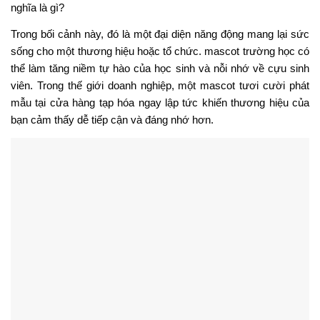
Xem chi tiết tác giả
Xem thêm:
Hướng Dẫn Thiết Kế Mascot Chuột Độc Đáo Cho Thương
Hiệ
DỰ ÁN THIẾT KẾ MASCOT XANH HÓA GIÁ RẺ SỐ 1
Dịch Vụ Thiết Kế Mascot Thương Hiệu – Bí Quyết Tạo Nên
Bản Sắc Riêng Cho Doanh Nghiệp
Thiết kế mascot trứng
Dịch vụ thiết kế mascot hà mã
Bài viết cùng chủ đề: