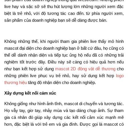
TP.HCM
Hotline / Zalo: 0865 939 852 – 0862 730 253
Email:
info@thietkemascot.com
Website:
www.puno.vn
Fanpage:
Thiết kế linh vật 3D
Chia sẻ bài viết trên:
admin
Là Công Ty Nhiều Năm trong lĩnh vực Thiết Kế Mascot và
các ấn phẩm truyền thông hàng đầu tại Việt Nam. Chọn
𝐏𝐔𝐍𝐎.𝐯𝐧 là lựa chọn đúng đắn để có những sản phẩm hài
lòng với những tiêu chuẩn thẩm mỹ khắc khe hơn