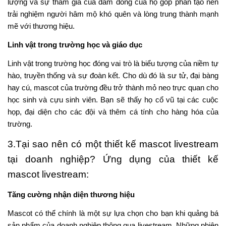
thang, chào đón khách, tạo dáng chụp ảnh tự sướng và tạo ra
trải nghiệm tương tác. Tại các buổi khai trương cửa hàng, ra
mắt sản phẩm hoặc các sự kiện cộng đồng, một linh vật tùy
chỉnh trở thành trung tâm của sự chú ý.
Phía trên chính là những thông tin liên quan đến
dịch vụ thiết kế
mascot livestream
, nếu đây là lần đầu trải nghiệm, bạn hoàn
toàn có thể chọn phương pháp
thuê mascot trọn gói
thay vì mua
với chi phí cao để trải nghiệm.
Tại Puno, chúng tôi luôn sẵn sàng tư vấn cho bạn những dịch
vụ phù hợp với doanh nghiệp bạn, luôn sẵn sàng đáp ứng
những yêu cầu từ cơ bản đến khắt khe. Mọi sự ủng hộ của bạn
đều trở thành động lực từng ngày giúp Puno nỗ lực hơn để phát
triển. Hãy liên hệ với Puno ngay hôm nay để được tư vấn về
dịch vụ thiết kế mascot livestream nhé!
CÔNG TY TNHH PUNO
Số 8, Đường T4B, Phường Tây Thạnh, Quận Tân Phú,