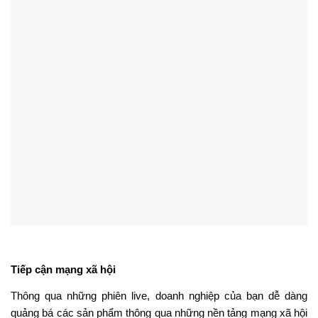
Làm sao để tạo logo AI chuẩn
Công ty thiết kế logo chuyên
?
nghiệp Puno
Thiết kế logo độc quyền
Báo giá thiết kế logo tháng
thương hiệu
11- 2025