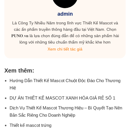
TRANG CHỦ
THIẾT KẾ MASCOT
DỊCH VỤ THIẾT KẾ KHÁC
GIỚI THIỆU
BLOG
Copyright © 2023 PUNO Co., Ltd
Số Giấy CN ĐKDN mã số 0315605136 do Sở Kế hoạch và Đầu tư cấp ngày
02/4/2019