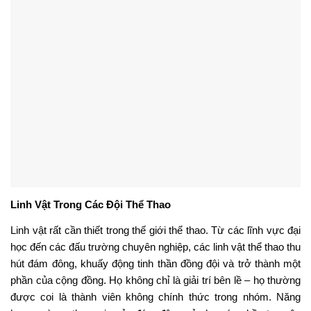
sống cho một thương hiệu hoặc tổ chức. mascot trường học có
thể làm tăng niềm tự hào của học sinh và nỗi nhớ về cựu sinh
viên. Trong thế giới doanh nghiệp, một mascot tươi cười phát
mẫu tại cửa hàng tạp hóa ngay lập tức khiến thương hiệu của
bạn cảm thấy dễ tiếp cận và đáng nhớ hơn.
Tiếp cận mạng xã hội
Thông qua những phiên live, doanh nghiệp của bạn dễ dàng
quảng bá các sản phẩm thông qua những nền tảng mạng xã hội
khác nhờ nét đặc sắc và sự ấn tượng. Khi đã đủ lượt tương tác
cao, các khách hàng có thể dễ dàng lấy đó làm cách tìm kiếm
doanh nghiệp bạn ở trên thị trường.
Tăng mức độ tương tác của sự kiện
Cho dù đó là một sân vận động đầy người hâm mộ hay một lễ
hội địa phương, trang phục linh vật giúp thương hiệu của bạn nổi
bật trong môi trường đông đúc. Linh vật có thể tự do đi lang