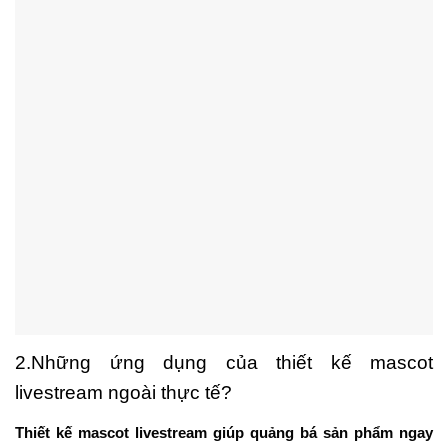
Linh vật trong trường học và giáo dục
Linh vật trong trường học đóng vai trò là biểu tượng của niềm tự
hào, truyền thống và sự đoàn kết. Cho dù đó là sư tử, đại bàng
hay cú, mascot của trường đều trở thành mỏ neo trực quan cho
học sinh và cựu sinh viên. Bạn sẽ thấy họ cổ vũ tại các cuộc
họp, đại diện cho các đội và thêm cá tính cho hàng hóa của
trường.
3.Tại sao nên có một thiết kế mascot livestream
tại doanh nghiệp? Ứng dụng của thiết kế
mascot livestream:
Tăng cường nhận diện thương hiệu
Mascot có thể chính là một sự lựa chọn cho bạn khi quảng bá
sản phẩm của doanh nghiệp thông qua livestream. Những phiên
live hay và sặc sỡ sẽ thu hút lượng lớn những người xem đặc
biệt là trẻ nhỏ, với độ tương tác cao đến. từ phía người xem,