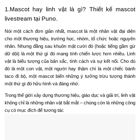
công ty trở nên đáng nhớ và hấp dẫn hơn về mặt cảm xúc.
Khi các thương hiệu đầu tư vào một linh vật tùy chỉnh, họ sẽ có
được một đại diện vật lý có thể xuất hiện trong video, ngay cả
khi livestream, chiến dịch xã hội, quảng cáo hoặc các sự kiện
trực tiếp. Linh vật trong bối cảnh này là gì? Nhân vật này trở
thành một công cụ kể chuyện biến lợi ích của sản phẩm thành
trải nghiệm mà mọi người nhớ.
Linh Vật Trong Các Đội Thể Thao
Linh vật rất cần thiết trong thế giới thể thao. Từ các lĩnh vực đại
học đến các đấu trường chuyên nghiệp, các linh vật thể thao thu
hút đám đông, khuấy động tinh thần đồng đội và trở thành một
phần của cộng đồng. Họ không chỉ là giải trí bên lề – họ thường
được coi là thành viên không chính thức trong nhóm. Năng
lượng và sự tham gia của đám đông của họ góp phần tạo nên
trải nghiệm người hâm mộ khó quên và lòng trung thành mạnh
mẽ với thương hiệu.