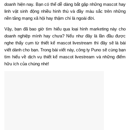
doanh hiện nay. Bạn có thể dễ dàng bắt gặp những mascot hay
linh vật sinh động nhiều hình thù và đầy màu sắc trên những
nền tảng mạng xã hội hay thậm chí là ngoài đời.
Vậy, bạn đã bao giờ tìm hiểu qua loại hình marketing này cho
doanh nghiệp mình hay chưa? Nếu như đây là lần đầu được
nghe thấy cụm từ thiết kế mascot livestream thì đây sẽ là bài
viết dành cho bạn. Trong bài viết này, công ty Puno sẽ cùng bạn
tìm hiểu về dịch vụ thiết kế mascot livestream và những điểm
hữu ích của chúng nhé!
Thiết kế mascot livestream tại Puno.
1.Mascot hay linh vật là gì? Thiết kế mascot
livestream tại Puno.
Nói một cách đơn giản nhất, mascot là một nhân vật đại diện
cho một thương hiệu, trường học, nhóm, tổ chức hoặc nguyên