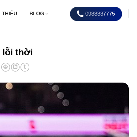
0933337775
I THIỆU
BLOG
lỗi thời