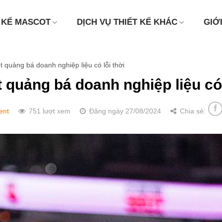
 KẾ MASCOT
DỊCH VỤ THIẾT KẾ KHÁC
GIỚ
 quảng bá doanh nghiệp liệu có lỗi thời
quảng bá doanh nghiệp liệu có 
ent
751 lượt xem
Đăng ngày 27/08/2024
Chia sẻ: