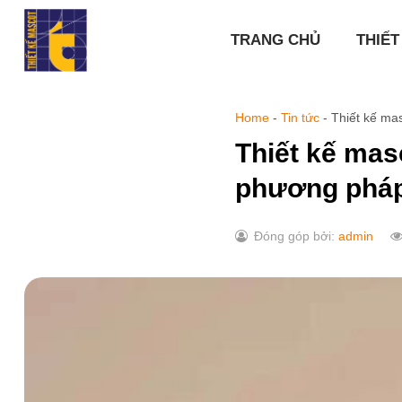
Chuyển
đến
TRANG CHỦ
THIẾT
nội
dung
Home
-
Tin tức
-
Thiết kế ma
Thiết kế mas
phương pháp
Đóng góp bởi:
admin