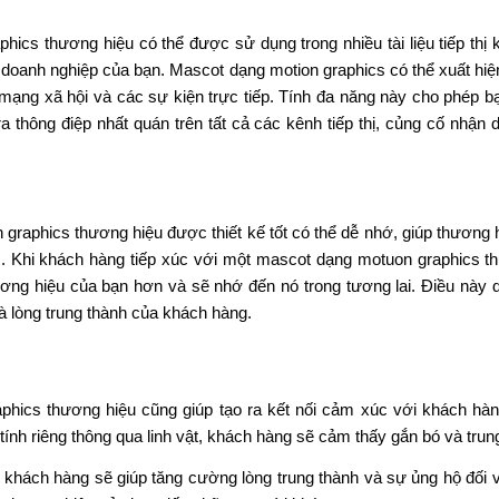
ơng hiệu của bạn hơn và sẽ nhớ đến nó trong tương lai. Điều này 
à lòng trung thành của khách hàng.
phics thương hiệu cũng giúp tạo ra kết nối cảm xúc với khách h
ính riêng thông qua linh vật, khách hàng sẽ cảm thấy gắn bó và trun
ới khách hàng sẽ giúp tăng cường lòng trung thành và sự ủng hộ đối v
ệu thương hiệu của bạn đến những người khác.
ương hiệu
ẽ có những thiết kế riêng cho mình, mô hình mascot dạng motion g
iúp khẳng địng và tạo nét riêng cho bạn nếu bạn biết tận dụng nó p
iều khách hàng nhận ra bạn thông qua những logo họ thấy ở trên đườn
t kế mascot? Mascot dạng motion graphics?
cot dạng motion graphics phù hợp với thương hiệu của bạn.