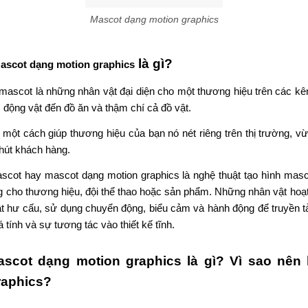
cot hay mascot dạng motion graphics là nghệ thuật tạo hình masc
g cho thương hiệu, đội thể thao hoặc sản phẩm. Những nhân vật hoạt 
ật hư cấu, sử dụng chuyển động, biểu cảm và hành động để truyền t
 tính và sự tương tác vào thiết kế tĩnh.
ascot dạng motion graphics là gì? Vì sao nên
raphics?
hics thương hiệu có thể được sử dụng trong nhiều tài liệu tiếp thị 
 doanh nghiệp của bạn. Mascot dạng motion graphics có thể xuất hiện
n mạng xã hội và các sự kiện trực tiếp. Tính đa năng này cho phép
ra thông điệp nhất quán trên tất cả các kênh tiếp thị, củng cố nhận 
graphics thương hiệu được thiết kế tốt có thể dễ nhớ, giúp thương h
c. Khi khách hàng tiếp xúc với một mascot dạng motuon graphics t