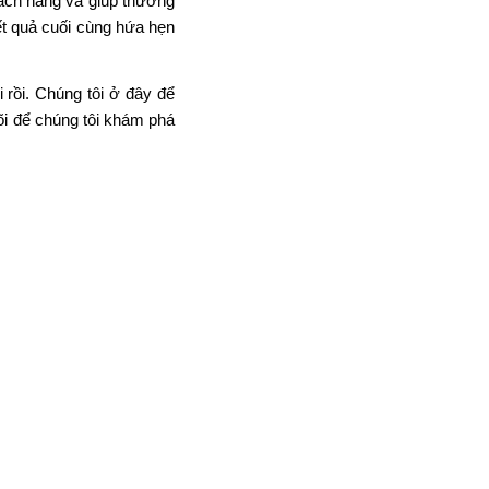
hách hàng và giúp thương
t quả cuối cùng hứa hẹn
rồi. Chúng tôi ở đây để
õi để chúng tôi khám phá
h tiếp thị khác nhau. Có
vừa có thể quảng bá được