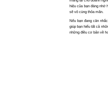
mang lại cho doanh nghi
hiệu của bạn đáng nhớ 
sẽ vô cùng thỏa mãn.
Nếu bạn đang cân nhắc 
giúp bạn hiểu tất cả nh
những điều cơ bản về ho
Mascot là gì?
M
Nói một cách đơn giản, 
rất nhiều ví dụ, từ ngườ
Thiết kế mascot cũng là
sản phẩm, vừa giúp thu 