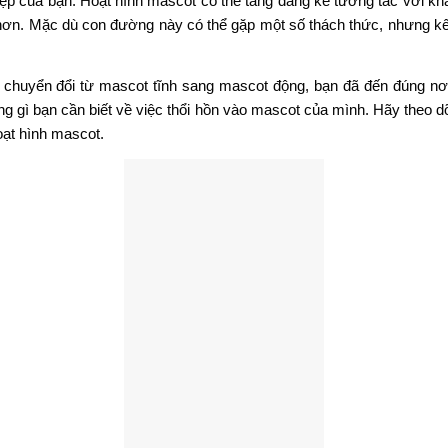
ệp của bạn. Hoạt hình mascot có thể tăng đáng kể tương tác với k
hơn. Mặc dù con đường này có thể gặp một số thách thức, nhưng kế
chuyển đổi từ mascot tĩnh sang mascot động, bạn đã đến đúng nơi 
ững gì bạn cần biết về việc thổi hồn vào mascot của mình. Hãy theo d
ạt hình mascot.
Mascot dạng motion graphics
là gì?
ascot dạng motion graphics
mascot là những nhân vật đại diện cho một thương hiệu trên các kên
i, động vật đến đồ ăn và thậm chí cả đồ vật.
 một cách giúp thương hiệu của bạn nó nét riêng trên thị trường, 
hút khách hàng.