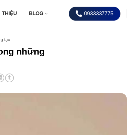
0933337775
I THIỆU
BLOG
g tạo.
rong những