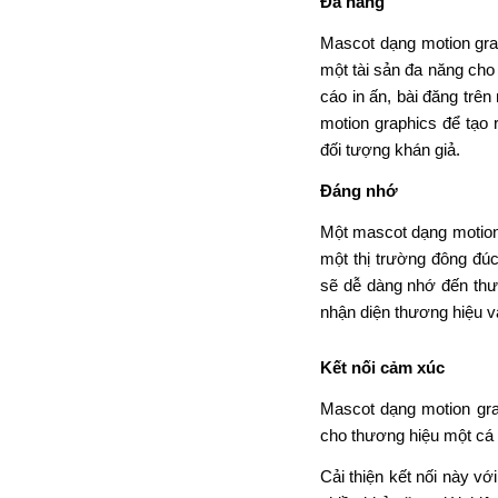
sẽ dễ dàng nhớ đến thư
nhận diện thương hiệu v
Kết nối cảm xúc
Mascot dạng motion gra
cho thương hiệu một cá t
Cải thiện kết nối này v
nhiều khả năng giới thi
Tăng độ nhận diện th
Một thương hiệu riêng s
sẽ trở thành một cách g
nhận diện, sẽ có rất nh
Các bước thiế
Bước 1
: Chọn loại Mas