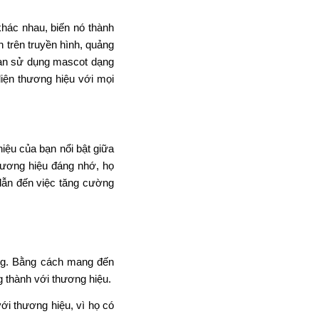
dẫn đến việc tăng cường
àng. Bằng cách mang đến
g thành với thương hiệu.
ới thương hiệu, vì họ có
raphics cũng như thế, nó
hù hợp. Một khi đã đủ độ
g.