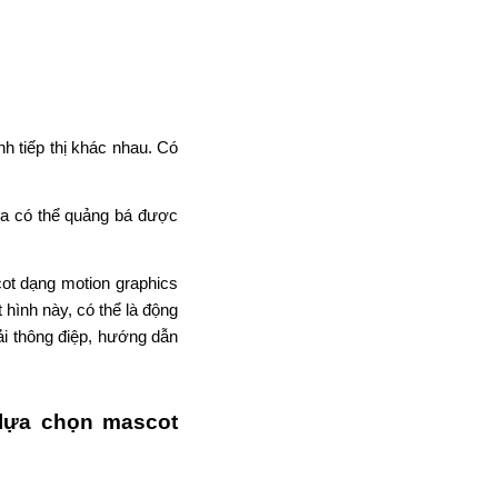
ot dạng motion graphics
hình này, có thể là động
ải thông điệp, hướng dẫn
 lựa chọn mascot
khác nhau, biến nó thành
 trên truyền hình, quảng
 bạn sử dụng mascot dạng
diện thương hiệu với mọi
iệu của bạn nổi bật giữa
hương hiệu đáng nhớ, họ