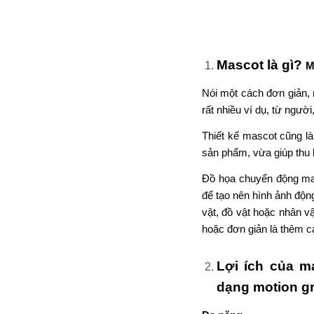
Đồ họa chuyển động mas
để tạo nên hình ảnh độn
vật, đồ vật hoặc nhân v
hoặc đơn giản là thêm cá
Lợi ích của m
dạng motion g
Đa năng
Mascot dạng motion grap
một tài sản đa năng cho
cáo in ấn, bài đăng trê
motion graphics để tạo 
đối tượng khán giả.
Đáng nhớ
Một mascot dạng motion 
một thị trường đông đú