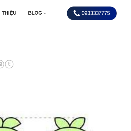
0933337775
I THIỆU
BLOG