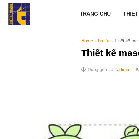
Chuyển
đến
TRANG CHỦ
THIẾT
nội
dung
Home
-
Tin tức
-
Thiết kế mas
Thiết kế mas
Đóng góp bởi:
admin