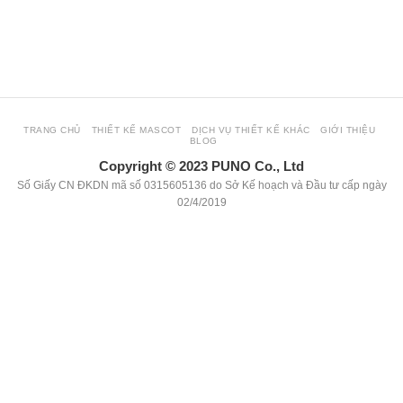
view more about our website: hoclamtrader.com
TRANG CHỦ
THIẾT KẾ MASCOT
DỊCH VỤ THIẾT KẾ KHÁC
GIỚI THIỆU
BLOG
Copyright © 2023 PUNO Co., Ltd
Số Giấy CN ĐKDN mã số 0315605136 do Sở Kế hoạch và Đầu tư cấp ngày
02/4/2019