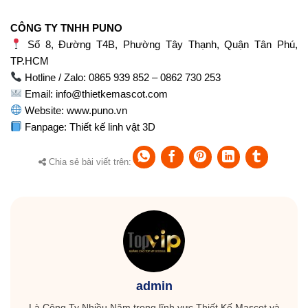
CÔNG TY TNHH PUNO
Số 8, Đường T4B, Phường Tây Thạnh, Quận Tân Phú,
TP.HCM
Hotline / Zalo: 0865 939 852 – 0862 730 253
Email:
info@thietkemascot.com
Website:
www.puno.vn
Fanpage:
Thiết kế linh vật 3D
Chia sẻ bài viết trên:
admin
Là Công Ty Nhiều Năm trong lĩnh vực Thiết Kế Mascot và