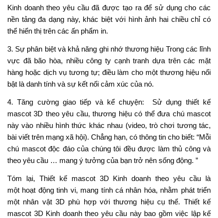
Kinh doanh theo yêu cầu
đã
được
tạo ra
để sử dụng
cho các
nền tảng
đa dạng này
,
khác
biệt
với hình ảnh
hai chiều
chỉ
có
thể hiển thị
trên
các
ấn phẩm in.
3.
Sự
phân
biệt và khả năng ghi nhớ thương
hiệu Trong
các
lĩnh
vực đã
bão hòa, nhiều
công ty
cạnh tranh dựa trên
các mặt
hàng
hoặc dịch vụ tương tự; điều làm
cho
một thương hiệu
nổi
bật
là
danh tính
và sự
kết nối
cảm xúc của nó.
4.
Tăng cường
giao tiếp
và kể
chuyện:
Sử dụng thiết
kế
mascot 3D theo yêu cầu, thương hiệu có thể
đưa
chú mascot
này vào nhiều
hình thức
khác nhau (video, trò chơi tương tác,
bài
viết
trên mạng xã hội).
Chẳng hạn
,
có
thông tin
cho biết
: “Mỗi
chú mascot độc đáo của chúng tôi đều được làm thủ công và
theo yêu cầu … mang ý tưởng của bạn trở nên sống động.
”
Tóm lại, Thiết kế mascot 3D Kinh doanh theo yêu cầu là
một
hoạt động
tinh
vi, mang tính cá
nhân
hóa, nhằm phát triển
một nhân
vật 3D phù hợp với thương hiệu
cụ thể
.
Thiết kế
mascot 3D Kinh doanh theo yêu cầu
này
bao gồm
việc lập kế