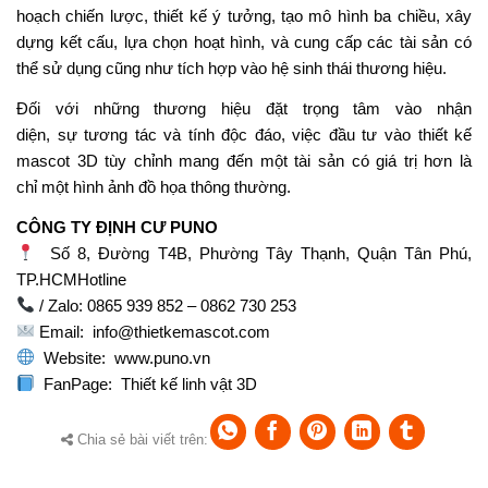
hoạch
chiến lược, thiết kế
ý tưởng
,
tạo
mô hình
ba chiều
,
xây
dựng
kết cấu,
lựa
chọn hoạt hình,
và
cung cấp các tài sản có
thể sử dụng
cũng như
tích hợp vào hệ sinh thái thương hiệu.
Đối với
những
thương hiệu
đặt trọng tâm vào
nhận
diện,
sự
tương tác và
tính độc đáo
, việc đầu tư vào
thiết
kế
mascot 3D
tùy chỉnh mang đến
một tài sản
có
giá trị
hơn là
chỉ
một hình ảnh đồ họa thông thường.
CÔNG TY ĐỊNH CƯ PUNO
Số 8, Đường T4B, Phường Tây Thạnh, Quận Tân Phú,
TP.HCMHotline
/ Zalo: 0865 939 852 – 0862 730 253
Email:
info@thietkemascot.com
Website:
www.puno.vn
FanPage:
Thiết kế linh vật 3D
Chia sẻ bài viết trên: