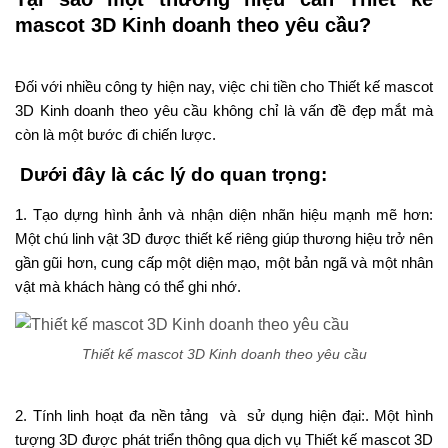
mascot 3D Kinh doanh theo yêu cầu?
Đối với nhiều
công ty
hiện
nay
, việc
chi tiền cho
Thiết kế mascot
3D Kinh doanh theo yêu cầu không chỉ
là vấn đề đẹp mắt
mà
còn
là một bước đi
chiến lược.
Dưới đây là
các
lý do
quan trọng
:
1.
Tạo dựng hình ảnh
và nhận diện
nhãn
hiệu mạnh mẽ hơn:
Một chú linh vật 3D
được thiết kế riêng
giúp thương hiệu trở nên
gần gũi hơn,
cung cấp
một
diện mạo
, một bản
ngã
và một nhân
vật mà khách hàng có thể
ghi
nhớ.
Thiết kế mascot 3D Kinh doanh theo yêu cầu
2.
Tính linh hoạt đa nền tảng và sử dụng hiện
đại:
.
Một
hình
tượng
3D được
phát triển thông qua
dịch vụ Thiết kế mascot 3D