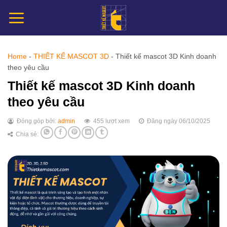
Chuyển
đến
nội
dung
Home
-
THIẾT KẾ MASCOT 3D
-
Thiết kế mascot 3D Kinh doanh
theo yêu cầu
Thiết kế mascot 3D Kinh doanh
theo yêu cầu
Đóng góp bởi:
admin
455 lượt xem
Đăng ngày 06/10/2025
Chia sẻ: