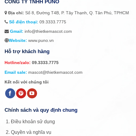
CÔNG TY TNHH PUNO
Địa chỉ:
Số 8, Đường T4B, P. Tây Thạnh, Q. Tân Phú, TPHCM
Số điện thoại:
09.3333.7775
Gmail:
info@thietkemascot.com
Website:
www.puno.vn
Hỗ trợ khách hàng
Hotline/zalo:
09.3333.7775
Email sale:
mascot@thietkemascot.com
Kết nối với chúng tôi
Chính sách và quy định chung
Điều khoản sử dụng
Quyền và nghĩa vụ