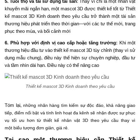
5. Tuổi thọ và tái sử dụng tài sản
: Thay vì chỉ là một nhân vật
khuyến mãi ngắn hạn, một mascot 3D được thiết kế tốt từ Thiết
kế mascot 3D Kinh doanh theo yêu cầu trở thành một tài sản
thương hiệu phát triển theo thời gian—với các tư thế mới, trang
phục theo mùa, và bối cảnh mới
6. Phù hợp với định vị cao cấp hoặc tăng trưởng:
Khi một
thương hiệu đầu tư vào thiết kế mascot 3D tùy chỉnh (thay vì sử
dụng mẫu chung), điều này thể hiện sự chuyên nghiệp, đầu tư
và tầm nhìn dài hạn. Điều này có thể nâng cao
Thiết kế mascot 3D Kinh doanh theo yêu cầu
Tóm lại,
những nhãn hàng
tìm kiếm sự
độc đáo
, khả năng
giao
tiếp, điểm nổi bật và tính
linh hoạt đa kênh sẽ
nhận
được
sự
phục
vụ
tối ưu
hơn
từ thiết
kế
nhân vật
3D theo yêu cầu thay vì
một
biểu tượng đơn giản
,
giá rẻ
.
Tại sao một thương hiệu cần Thiết kế