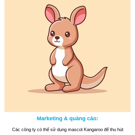
Marketing & quảng cáo
:
Các công ty có thể sử dụng mascot Kangaroo để thu hút