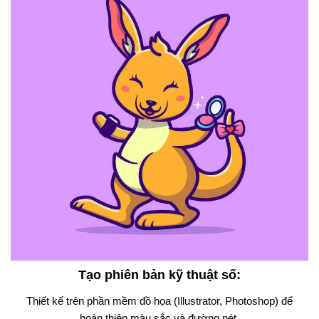
Tạo phiên bản kỹ thuật số
:
Thiết kế trên phần mềm đồ họa (Illustrator, Photoshop) để
hoàn thiện màu sắc và đường nét.