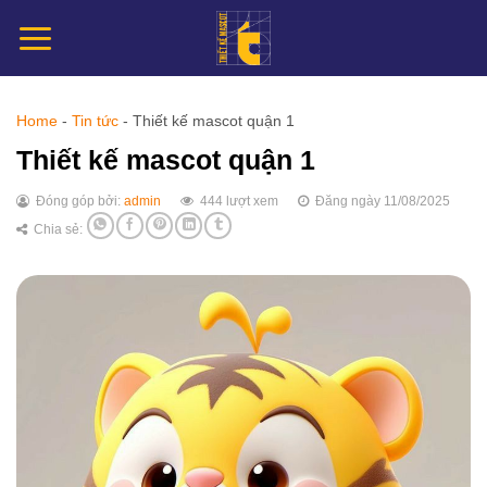
Chuyển
đến
nội
dung
Home
-
Tin tức
-
Thiết kế mascot quận 1
Thiết kế mascot quận 1
Đóng góp bởi:
admin
444 lượt xem
Đăng ngày 11/08/2025
Chia sẻ: