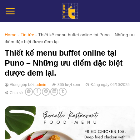
Chuyển
đến
nội
dung
Home
-
Tin tức
-
Thiết kế menu buffet online tại Puno – Những ưu
điểm đặc biệt được đem lại.
Thiết kế menu buffet online tại
Puno – Những ưu điểm đặc biệt
được đem lại.
Đóng góp bởi:
admin
365 lượt xem
Đăng ngày 06/10/2025
Chia sẻ: