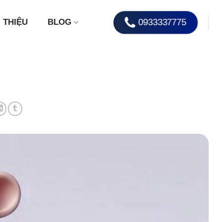
0933337775
I THIỆU
BLOG