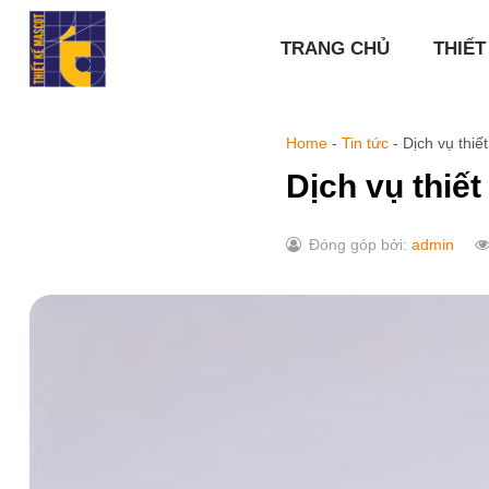
Chuyển
đến
TRANG CHỦ
THIẾT
nội
dung
Home
-
Tin tức
-
Dịch vụ thi
Dịch vụ thiế
Đóng góp bởi:
admin