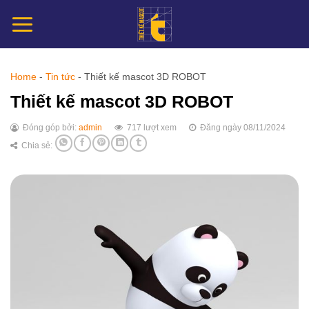
Chuyển
đến
nội
dung
Home
-
Tin tức
-
Thiết kế mascot 3D ROBOT
Thiết kế mascot 3D ROBOT
Đóng góp bởi:
admin
717 lượt xem
Đăng ngày 08/11/2024
Chia sẻ: