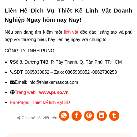
Liên Hệ Dịch Vụ Thiết Kế Linh Vật Doanh
Nghiệp Ngay hôm nay Nay!
Nếu bạn đang tìm kiếm một
linh vật
độc đáo, sáng tạo và phù
hợp với thương hiệu, hãy liên hệ ngay với chúng tôi.
CÔNG TY TNHH PUNO
Số 8, Đường T4B, P. Tây Thạnh, Q. Tân Phú, TP.HCM
SĐT: 0865939852 – Zalo: 0865939852 -0862730253
Email: info@thietkemascot.com
Trang web:
www.puno.vn
FanPage:
Thiết kế linh vật 3D
Chia sẻ bài viết trên: