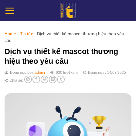
Chuyển
đến
nội
dung
Home
-
Tin tức
-
Dịch vụ thiết kế mascot thương hiệu theo yêu
cầu
Dịch vụ thiết kế mascot thương
hiệu theo yêu cầu
Đóng góp bởi:
admin
630 lượt xem
Đăng ngày 14/03/2025
Chia sẻ: