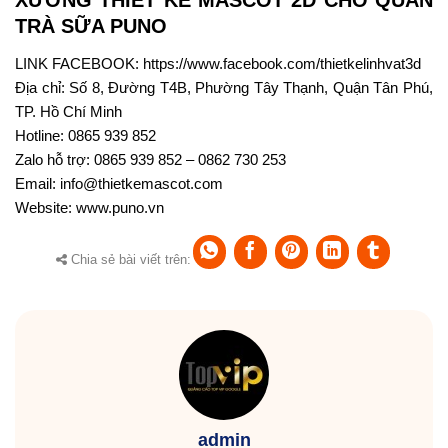
XƯỞNG THIẾT KẾ MASCOT 2D CHO QUÁN
TRÀ SỮA PUNO
LINK FACEBOOK:
https://www.facebook.com/thietkelinhvat3d
Địa chỉ: Số 8, Đường T4B, Phường Tây Thạnh, Quận Tân Phú,
TP. Hồ Chí Minh
Hotline: 0865 939 852
Zalo hỗ trợ: 0865 939 852 – 0862 730 253
Email: info@thietkemascot.com
Website:
www.puno.vn
Chia sẻ bài viết trên:
admin