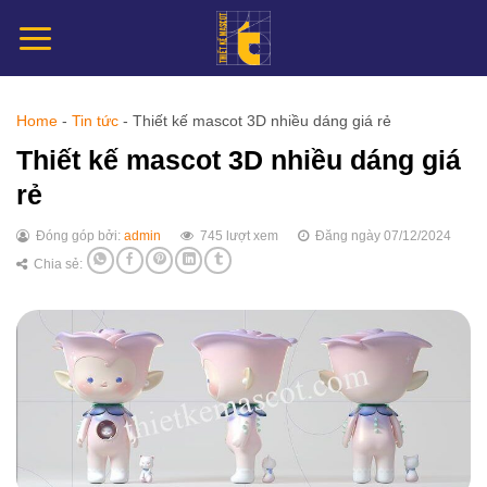
Chuyển
đến
nội
dung
Home
-
Tin tức
-
Thiết kế mascot 3D nhiều dáng giá rẻ
Thiết kế mascot 3D nhiều dáng giá
rẻ
Đóng góp bởi:
admin
745 lượt xem
Đăng ngày 07/12/2024
Chia sẻ: