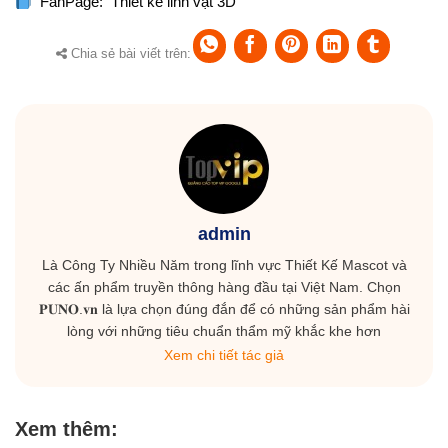
Thiết kế nhân vật AI là gì ?
Xu hướng mascot 3D 2025
mới nhất
CÔNG TY TNHH PUNO
Địa chỉ:
Số 8, Đường T4B, P. Tây Thạnh, Q. Tân Phú, TPHCM