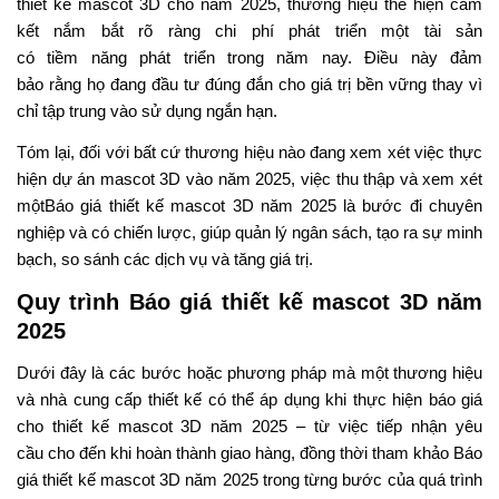
của
linh vật,
mục đích
sử dụng, nền tảng (in ấn, kỹ thuật số,
AR/VR), số lượng
các
tư thế,
và liệu
có cần hoạt hình hoặc
rigging hay không.
Bước 2: Đề xuất các gói dịch
vụ:
Trong báo
giá thiết kế
mascot 3D
cho
năm 2025,
từng
gói sẽ
nêu rõ
số lượng ý
tưởng,
số lần
sửa đổi, hình ảnh render, định dạng file, quyền
sử
dụng
, cách
thức
sử dụng và thời gian hoàn thành.
Báo giá thiết kế mascot 3D năm 2025
Bước 3:
Đánh giá
các yếu tố
tác động
: Báo
giá
cần làm
rõ
rằng
chi phí
phụ thuộc vào
nhiều
yếu tố như: độ chi tiết, số
lượng tư thế/góc nhìn,
quy trình
rigging/hoạt hình, định
dạng
của
tệp, quyền sử dụng,
tính
độc quyền
của
thương
hiệu,
và
thời gian (
những dự án
gấp có thể
làm
giá
tăng
lên
).
Một
báo giá
cho
thiết kế mascot 3D chất
lượng
trong
năm 2025 sẽ
làm rõ ràng
các biến số này.