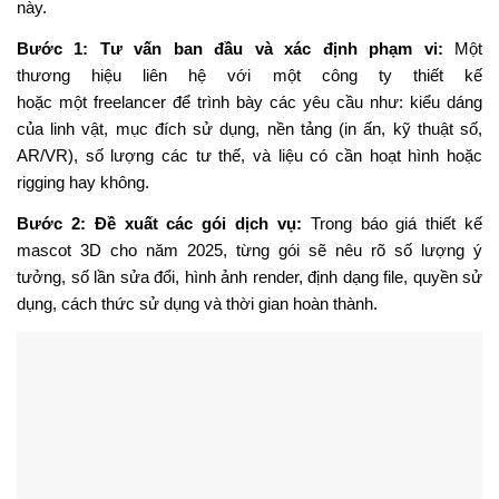
Bước 4: Xem xét, thương
thảo và
ký
kết
hợp
đồng
:
Khi hai
bên
đã đạt được thỏa thuận
, hợp đồng sẽ được ký
kết
,
tham
khảo
Báo giá thiết kế mascot 3D năm 2025,
kèm theo
các
điều khoản thanh toán (
như
đặt cọc 30%
và
thanh toán 70%
khi
hoàn thành
giao hàng) được
nêu
rõ.
Nhiều danh
sách
cũng
đề cập đến tỷ lệ đặt cọc.
Bước 5: Cập nhật và biến thể trong tương
lai
:Do
một
nhân
vật hoạt hình
3D là một tài sản, hãy
suy
nghĩ trước về
những
tư
thế
khác nhau
, trang phục theo mùa hoặc các phương tiện
truyền thông trong tương lai
như
AR/VR.
Bảng báo
giá
cho
việc
thiết kế
nhân vật
3D
vào
năm 2025 có thể bao gồm các
điều khoản hoặc
mức
giá cho
việc
cập nhật
sau này
Báo
giá
cho
thiết kế mascot 3D năm 2025 là tài liệu quan trọng
đối với cả
các
thương hiệu và nhà thiết kế — nó
làm
rõ
các
khoản
chi phí, phạm vi
công việc
, sản phẩm
sẽ
bàn giao và kỳ
vọng
liên quan đến
việc
phát triển
một mascot thương
hiệu
3
chiều
cho
năm 2025.
Các thương hiệu cần
tài liệu
báo giá