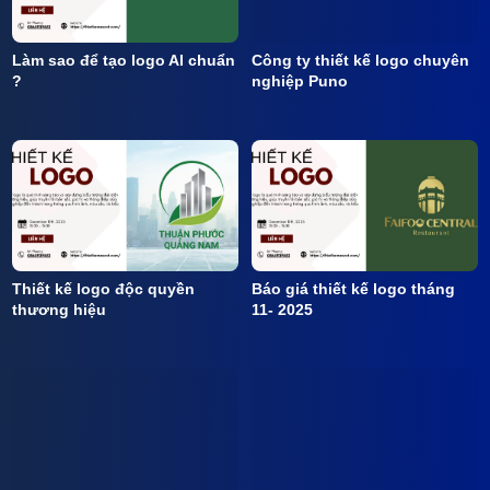
Chính sách Email Marketing
Chính sách hỗ trợ khách hàng
view more about our website: hoclamtrader.com
TRANG CHỦ
THIẾT KẾ MASCOT
DỊCH VỤ THIẾT KẾ KHÁC
GIỚI THIỆU
BLOG
Copyright © 2023 PUNO Co., Ltd
Số Giấy CN ĐKDN mã số 0315605136 do Sở Kế hoạch và Đầu tư cấp ngày
02/4/2019