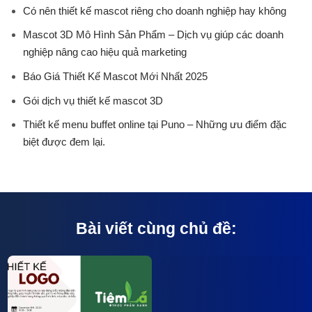
Số điện thoại:
09.3333.7775
Gmail:
info@thietkemascot.com
Website:
www.puno.vn
Hỗ trợ khách hàng
Hotline/zalo:
09.3333.7775
Email sale:
mascot@thietkemascot.com
Kết nối với chúng tôi
Chính sách và quy định chung
Điều khoản sử dụng
Quyền và nghĩa vụ
Phương thức thanh toán
Chính sách bảo hành