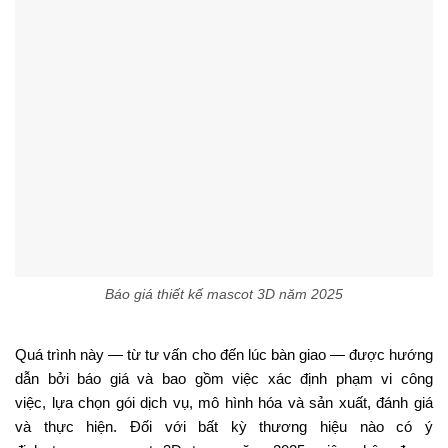
biệt được đem lại.
Bài viết cùng chủ đề:
Làm sao để tạo logo AI chuẩn
Công ty thiết kế logo chuyên
?
nghiệp Puno