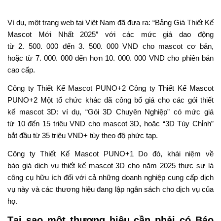
Ví dụ, một trang web
tại
Việt Nam
đã đưa ra
: “Bảng Giá Thiết Kế
Mascot Mới Nhất 2025” với các mức giá
dao động
từ
2.
500.
000
đến
3.
500.
000 VND cho mascot cơ bản,
hoặc
từ
7.
000.
000
đến hơn
10.
000.
000 VND cho phiên bản
cao
cấp
.
Công ty Thiết Kế Mascot PUNO+
2 Công
ty Thiết Kế Mascot
PUNO+
2 Một tổ chức
khác
đã công bố
giá cho các gói
thiết
kế
mascot 3D: ví dụ, “Gói 3D Chuyên Nghiệp”
có mức giá
từ
10
đến
15 triệu VND cho mascot 3D, hoặc “3D Tùy Chỉnh”
bắt đầu từ 35 triệu VND+ tùy theo độ phức tạp.
Công ty Thiết Kế Mascot PUNO+
1 Do đó
, khái niệm
về
báo
giá
dịch vụ
thiết kế mascot 3D
cho
năm 2025
thực sự
là
công cụ
hữu ích đối với
cả
những doanh nghiệp
cung cấp dịch
vụ
này
và các thương hiệu
đang lập
ngân sách cho dịch vụ
của
họ
.
Tại sao một thương hiệu cần
phải có
Báo