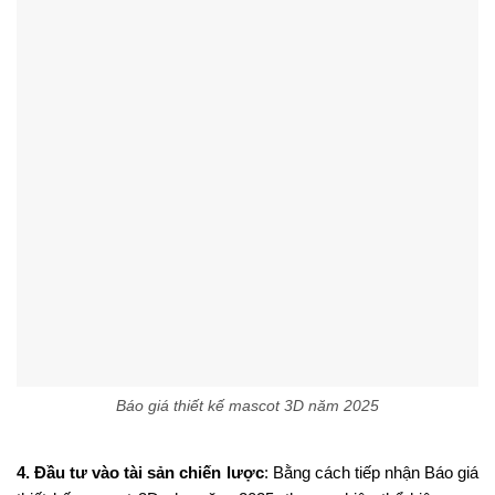
chỉ
tập trung vào
sử dụng ngắn hạn.
Tóm lại, đối với bất
cứ
thương hiệu nào đang
xem xét việc thực
hiện
dự án mascot 3D vào năm 2025, việc
thu thập
và xem xét
mộtBáo giá thiết kế mascot 3D năm 2025 là bước
đi
chuyên
nghiệp
và có
chiến lược
,
giúp
quản lý
ngân sách, tạo
ra
sự
minh
bạch
, so sánh
các
dịch vụ và
tăng
giá trị.
Quy trình Báo giá thiết kế mascot 3D năm
2025
Dưới đây là
các bước
hoặc
phương pháp
mà một thương hiệu
và nhà cung cấp thiết kế có thể
áp dụng
khi
thực hiện
báo giá
cho thiết kế mascot 3D năm 2025
–
từ
việc tiếp nhận
yêu
cầu
cho
đến
khi hoàn thành
giao hàng
, đồng thời
tham
khảo
Báo
giá thiết kế mascot 3D năm 2025
trong
từng
bước của quá trình
này
.
Bước 1: Tư vấn ban đầu và xác định phạm vi:
Một
thương
hiệu
liên hệ
với một công ty thiết kế
hoặc
một
freelancer
để trình bày
các yêu cầu
như
:
kiểu dáng