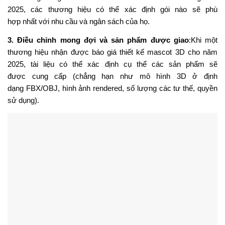
2025,
các
thương hiệu có thể
xác
định gói nào
sẽ
phù
hợp
nhất
với nhu cầu và ngân sách của
họ
.
3.
Điều chỉnh
mong đợi và
sản phẩm
được
giao
:Khi một
thương hiệu nhận được
báo
giá thiết kế mascot 3D
cho
năm
2025, tài liệu có thể xác
định cụ thể các
sản phẩm sẽ
được
cung cấp
(
chẳng hạn như
mô hình 3D
ở định
dạng
FBX/OBJ, hình ảnh
rendered
, số lượng
các
tư thế, quyền
sử dụng).
Báo giá thiết kế mascot 3D năm 2025
4.
Đầu tư
vào
tài sản chiến
lược
:
Bằng
cách tiếp
nhận Báo giá
thiết kế mascot 3D
cho
năm 2025, thương hiệu
thể hiện
cam
kết
nắm bắt
rõ
ràng
chi phí
phát triển
một tài sản
có
tiềm
năng
phát triển
trong năm
nay
.
Điều này đảm
bảo
rằng
họ đang đầu tư
đúng đắn
cho giá trị
bền vững
thay vì