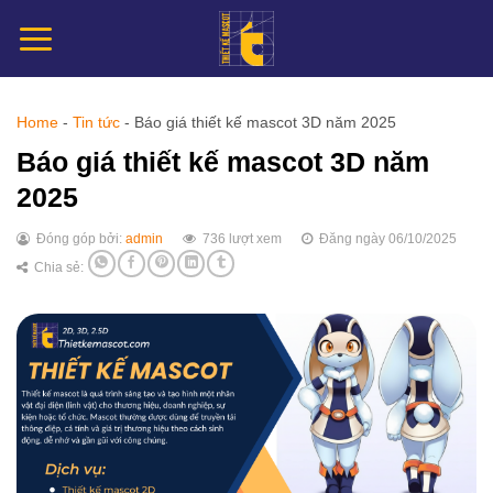
Chuyển
đến
nội
dung
Home
-
Tin tức
-
Báo giá thiết kế mascot 3D năm 2025
Báo giá thiết kế mascot 3D năm
2025
Đóng góp bởi:
admin
736 lượt xem
Đăng ngày 06/10/2025
Chia sẻ: