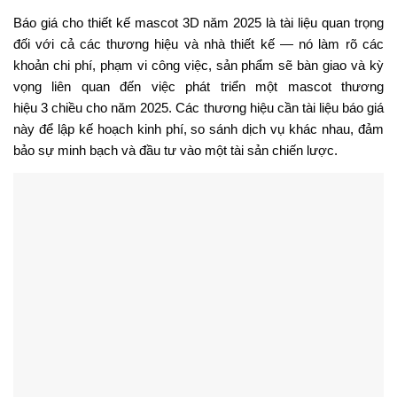
admin
Là Công Ty Nhiều Năm trong lĩnh vực Thiết Kế Mascot và
các ấn phẩm truyền thông hàng đầu tại Việt Nam. Chọn
𝐏𝐔𝐍𝐎.𝐯𝐧 là lựa chọn đúng đắn để có những sản phẩm hài
lòng với những tiêu chuẩn thẩm mỹ khắc khe hơn
Xem chi tiết tác giả
Xem thêm:
Có nên thiết kế mascot riêng cho doanh nghiệp hay không
Mascot 3D Mô Hình Sản Phẩm – Dịch vụ giúp các doanh
nghiệp nâng cao hiệu quả marketing
Báo Giá Thiết Kế Mascot Mới Nhất 2025
Gói dịch vụ thiết kế mascot 3D
Thiết kế menu buffet online tại Puno – Những ưu điểm đặc