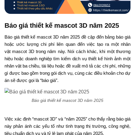
Báo giá thiết kế mascot 3D năm 2025
Báo giá thiết kế mascot 3D năm 2025
đề cập đến
bảng báo giá
hoặc ước
lượng
chi phí
liên quan đến
việc
tạo ra
một
nhân
vật
mascot 3D trong năm
này
.
Nói cách khác, khi một thương
hiệu
hoặc doanh nghiệp tìm kiếm
dịch vụ
thiết kế hình ảnh
một
nhân vật ba chiều, tài liệu hoặc đề xuất
mô tả các
chi phí, những
gì được bao gồm
trong gói dịch vụ
,
cùng
các điều
khoản
cho dự
án sẽ được gọi là “báo giá”.
Báo giá thiết kế mascot 3D năm 2025
Việc
xác định
“mascot 3D” và “năm 2025” cho thấy
rằng
báo giá
này phản ánh
các yếu tố như
tình
trạng
thị trường, công nghệ,
tiêu chuẩn dịch vụ và
tỷ lệ
lạm phát
của
năm 2025.