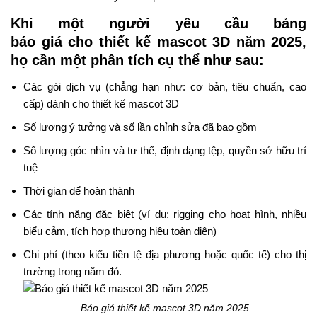
Khi một người
yêu cầu
bảng
báo
giá
cho
thiết kế mascot 3D năm 2025,
họ
cần
một phân tích
cụ thể
như sau:
Các gói dịch vụ (
chẳng hạn như
: cơ bản, tiêu chuẩn, cao
cấp)
dành
cho thiết kế mascot 3D
Số lượng ý tưởng và
số lần
chỉnh sửa
đã
bao gồm
Số lượng góc nhìn
và
tư thế, định dạng tệp, quyền sở hữu
trí
tuệ
Thời gian
để
hoàn thành
Các tính năng đặc biệt (ví dụ: rigging cho hoạt hình, nhiều
biểu cảm, tích hợp thương hiệu
toàn diện
)
Chi phí
(theo
kiểu
tiền tệ địa phương hoặc quốc tế) cho thị
trường
trong
năm đó.
Báo giá thiết kế mascot 3D năm 2025