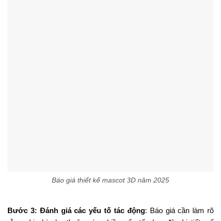
này để lập kế hoạch
kinh phí
, so sánh dịch vụ
khác nhau
, đảm
bảo
sự minh bạch
và đầu tư vào một tài sản chiến lược.
Báo giá thiết kế mascot 3D năm 2025
Quá trình này — từ tư vấn
cho
đến
lúc
bàn giao — được hướng
dẫn bởi báo giá và bao gồm việc xác định phạm vi
công
việc
,
lựa
chọn gói dịch vụ, mô hình
hóa
và sản xuất, đánh giá
và
thực hiện
.
Đối với bất kỳ thương hiệu nào
có ý
định
tạo
ra
mascot 3D trong năm 2025, việc
nhận
được
một
báo
giá
cho
thiết kế mascot 3D năm 2025 rõ ràng là
bước
đi
chuyên nghiệp đầu tiên.
Nó cung cấp cái nhìn
rõ ràng
về cấu
trúc
chi phí, xác định
giới
hạn
phạm vi, đồng bộ hóa kỳ vọng và hỗ trợ giá trị
bền
vững
.
Nếu bạn
cần
, tôi có thể giúp bạn so sánh 3-5 ví dụ báo
giá thực tế cho thiết kế mascot 3D tại Việt Nam năm 2025