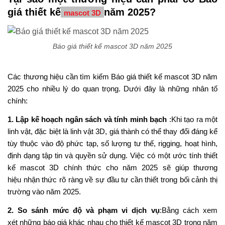
giá thiết kế
năm 2025?
mascot 3D
Báo giá thiết kế mascot 3D năm 2025
Các thương hiệu
cần tìm kiếm
Báo giá thiết kế mascot 3D năm
2025
cho nhiều
lý do
quan trọng
.
Dưới đây là những
nhân tố
chính:
1.
Lập kế hoạch ngân sách
và tính
minh
bạch
:Khi tạo ra
một
linh vật, đặc biệt là linh vật 3D,
giá thành
có thể
thay đổi
đáng kể
tùy thuộc vào độ phức tạp, số lượng tư thế, rigging, hoạt hình,
định dạng
tập tin
và quyền sử dụng.
Việc có một
ước tính
thiết
kế mascot 3D chính thức
cho năm 2025
sẽ
giúp
thương
hiệu
nhận thức rõ ràng về sự
đầu tư cần thiết trong
bối cảnh
thị
trường
vào
năm 2025.
2.
So sánh
mức
độ
và
phạm vi dịch
vụ
:
Bằng
cách xem
xét
những báo
giá
khác nhau cho
thiết kế mascot 3D
trong
năm