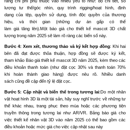
(kèm
theo
bản dịch và phân tích chi tiết) để bạn tham khảo
và
xây dựng
ngân sách.
Bạn có muốn tôi
thực hiện
điều đó
không?
CÔNG TY ĐỊNH CƯ PUNO
Số 8, Đường T4B, Phường Tây Thạnh, Quận Tân Phú,
TP.HCMHotline
/ Zalo: 0865 939 852 – 0862 730 253
Email:
info@thietkemascot.com
Website:
www.puno.vn
FanPage:
Thiết kế linh vật 3D
Chia sẻ bài viết trên: