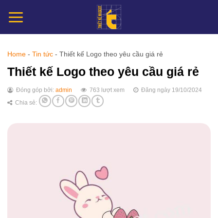
Chuyển
đến
nội
dung
Home
-
Tin tức
-
Thiết kế Logo theo yêu cầu giá rẻ
Thiết kế Logo theo yêu cầu giá rẻ
Đóng góp bởi:
admin
763 lượt xem
Đăng ngày 19/10/2024
Chia sẻ: